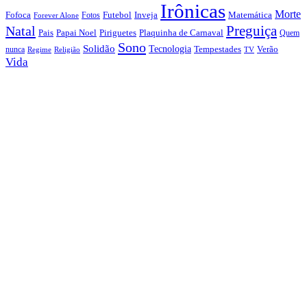
Irônicas
Morte
Fofoca
Futebol
Inveja
Matemática
Fotos
Forever Alone
Preguiça
Natal
Papai Noel
Piriguetes
Plaquinha de Carnaval
Pais
Quem
Sono
Solidão
Tecnologia
nunca
Tempestades
Verão
Regime
Religião
TV
Vida