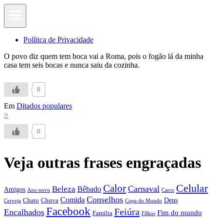
Política de Privacidade
O povo diz quem tem boca vai a Roma, pois o fogão lá da minha
casa tem seis bocas e nunca saiu da cozinha.
0
Em
Ditados populares
>
0
Veja outras frases engraçadas
Calor
Celular
Carnaval
Beleza
Bêbado
Amigos
Ano novo
Carro
Conselhos
Comida
Chato
Chuva
Deus
Cerveja
Copa do Mundo
Facebook
Feiúra
Encalhados
Fim do mundo
Familia
Filhos