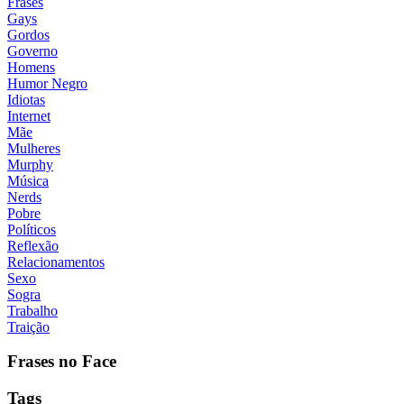
Frases
Gays
Gordos
Governo
Homens
Humor Negro
Idiotas
Internet
Mãe
Mulheres
Murphy
Música
Nerds
Pobre
Políticos
Reflexão
Relacionamentos
Sexo
Sogra
Trabalho
Traição
Frases no Face
Tags