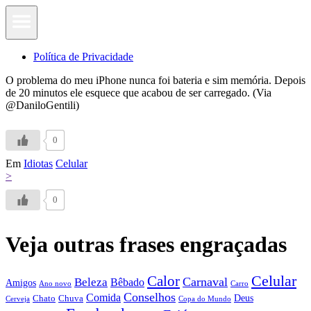
Política de Privacidade
O problema do meu iPhone nunca foi bateria e sim memória. Depois
de 20 minutos ele esquece que acabou de ser carregado. (Via
@DaniloGentili)
0
Em
Idiotas
Celular
>
0
Veja outras frases engraçadas
Calor
Celular
Carnaval
Beleza
Bêbado
Amigos
Ano novo
Carro
Conselhos
Comida
Chato
Chuva
Deus
Cerveja
Copa do Mundo