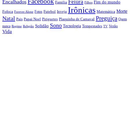
Facebook
Feiúra
Encalhados
Fim do mundo
Familia
Filhos
Irônicas
Morte
Fofoca
Futebol
Inveja
Matemática
Fotos
Forever Alone
Preguiça
Natal
Papai Noel
Piriguetes
Plaquinha de Carnaval
Pais
Quem
Sono
Solidão
Tecnologia
nunca
Tempestades
Verão
Regime
Religião
TV
Vida