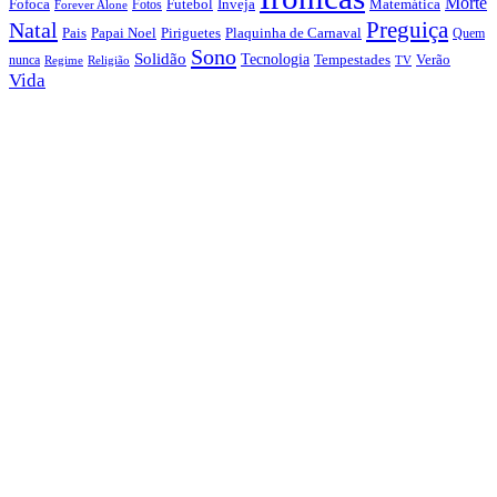
Morte
Fofoca
Futebol
Inveja
Matemática
Fotos
Forever Alone
Preguiça
Natal
Papai Noel
Piriguetes
Plaquinha de Carnaval
Pais
Quem
Sono
Solidão
Tecnologia
nunca
Tempestades
Verão
Regime
Religião
TV
Vida