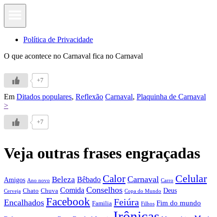
Política de Privacidade
O que acontece no Carnaval fica no Carnaval
+7
Em
Ditados populares
,
Reflexão
Carnaval
,
Plaquinha de Carnaval
>
+7
Veja outras frases engraçadas
Calor
Celular
Carnaval
Beleza
Bêbado
Amigos
Ano novo
Carro
Conselhos
Comida
Chato
Chuva
Deus
Cerveja
Copa do Mundo
Facebook
Feiúra
Encalhados
Fim do mundo
Familia
Filhos
Irônicas