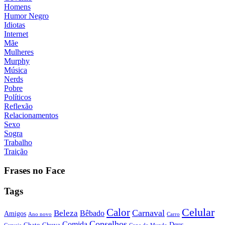
Homens
Humor Negro
Idiotas
Internet
Mãe
Mulheres
Murphy
Música
Nerds
Pobre
Políticos
Reflexão
Relacionamentos
Sexo
Sogra
Trabalho
Traição
Frases no Face
Tags
Calor
Celular
Carnaval
Beleza
Bêbado
Amigos
Ano novo
Carro
Conselhos
Comida
Chato
Chuva
Deus
Cerveja
Copa do Mundo