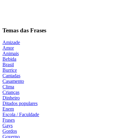
Temas das Frases
Amizade
Amor
Animais
Bebida
Brasil
Burrice
Cantadas
Casamento
Clima
Crianças
Dinheiro
Ditados populares
Enem
Escola / Faculdade
Frases
Gays
Gordos
Governo