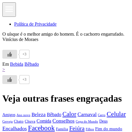
Política de Privacidade
O uísque é o melhor amigo do homem. É o cachorro engarrafado.
Vinícius de Moraes
+3
Em
Bebida
Bêbado
>
+3
Veja outras frases engraçadas
Calor
Celular
Carnaval
Beleza
Bêbado
Amigos
Ano novo
Carro
Conselhos
Comida
Chato
Chuva
Deus
Cerveja
Copa do Mundo
Facebook
Feiúra
Encalhados
Fim do mundo
Familia
Filhos