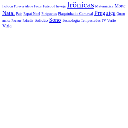
Irônicas
Morte
Fofoca
Futebol
Inveja
Matemática
Fotos
Forever Alone
Preguiça
Natal
Papai Noel
Piriguetes
Plaquinha de Carnaval
Pais
Quem
Sono
Solidão
Tecnologia
nunca
Tempestades
Verão
Regime
Religião
TV
Vida