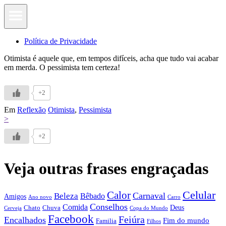
Política de Privacidade
Otimista é aquele que, em tempos difíceis, acha que tudo vai acabar
em merda. O pessimista tem certeza!
+2
Em
Reflexão
Otimista
,
Pessimista
>
+2
Veja outras frases engraçadas
Calor
Celular
Carnaval
Beleza
Bêbado
Amigos
Ano novo
Carro
Conselhos
Comida
Chato
Chuva
Deus
Cerveja
Copa do Mundo
Facebook
Feiúra
Encalhados
Fim do mundo
Familia
Filhos