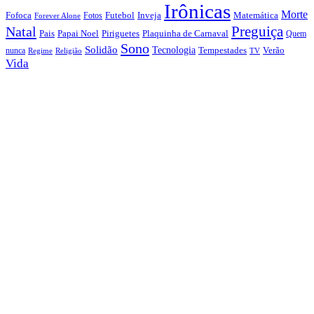
Irônicas
Morte
Fofoca
Futebol
Inveja
Matemática
Fotos
Forever Alone
Preguiça
Natal
Papai Noel
Piriguetes
Plaquinha de Carnaval
Pais
Quem
Sono
Solidão
Tecnologia
nunca
Tempestades
Verão
Regime
Religião
TV
Vida