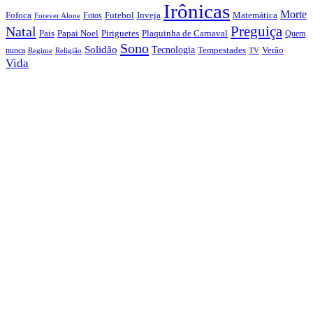
Irônicas
Morte
Fofoca
Futebol
Inveja
Matemática
Fotos
Forever Alone
Preguiça
Natal
Papai Noel
Piriguetes
Plaquinha de Carnaval
Pais
Quem
Sono
Solidão
Tecnologia
nunca
Tempestades
Verão
Regime
Religião
TV
Vida