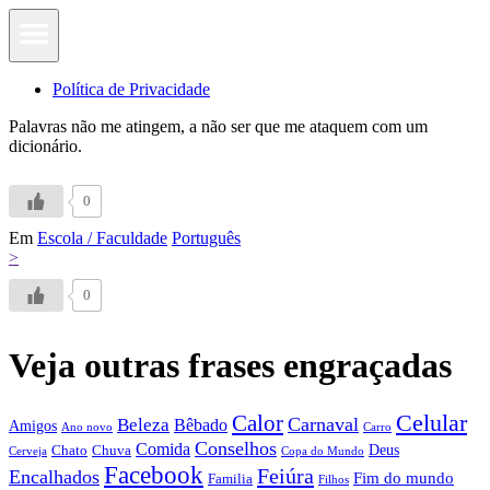
Política de Privacidade
Palavras não me atingem, a não ser que me ataquem com um
dicionário.
0
Em
Escola / Faculdade
Português
>
0
Veja outras frases engraçadas
Calor
Celular
Carnaval
Beleza
Bêbado
Amigos
Ano novo
Carro
Conselhos
Comida
Chato
Chuva
Deus
Cerveja
Copa do Mundo
Facebook
Feiúra
Encalhados
Fim do mundo
Familia
Filhos