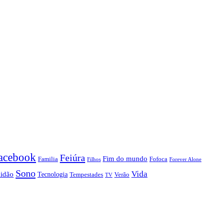
acebook
Feiúra
Fim do mundo
Familia
Fofoca
Forever Alone
Filhos
Sono
Vida
lidão
Tecnologia
Tempestades
Verão
TV