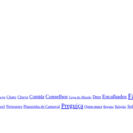
F
Conselhos
Encalhados
Comida
Chato
Chuva
Deus
veja
Copa do Mundo
Preguiça
So
oel
Piriguetes
Plaquinha de Carnaval
Quem nunca
Regime
Religião