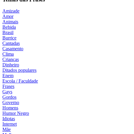
Amizade
Amor
Animais
Bebida
Brasil
Burrice
Cantadas
Casamento
Clima
Crianças
Dinheiro
Ditados populares
Enem
Escola / Faculdade
Frases
Gays
Gordos
Governo
Homens
Humor Negro
Idiotas
Internet
Mãe