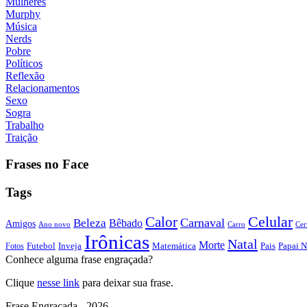
Mulheres
Murphy
Música
Nerds
Pobre
Políticos
Reflexão
Relacionamentos
Sexo
Sogra
Trabalho
Traição
Frases no Face
Tags
Calor
Celular
Carnaval
Beleza
Bêbado
Amigos
Ano novo
Carro
Cer
Irônicas
Natal
Morte
Futebol
Inveja
Matemática
Papai N
Fotos
Pais
Conhece alguma frase engraçada?
Clique
nesse link
para deixar sua frase.
Frase Engraçada - 2026