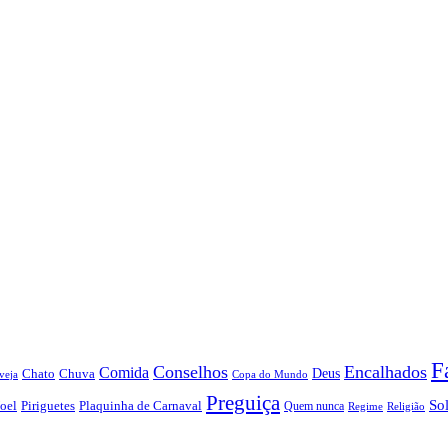
F
Conselhos
Encalhados
Comida
Chato
Chuva
Deus
veja
Copa do Mundo
Preguiça
So
oel
Piriguetes
Plaquinha de Carnaval
Quem nunca
Regime
Religião