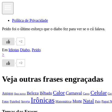
Política de Privacidade
Peido foi o último esforço que o diabo fez para ver se o cú falava.
+2
Em
Idiotas
Diabo
,
Peido
>
+2
Veja outras frases engraçadas
Calor
Celular
Carnaval
Beleza
Bêbado
Amigos
Ano novo
Carro
Cer
Irônicas
Natal
Morte
Futebol
Inveja
Matemática
Papai N
Fotos
Pais
Temas das Frases