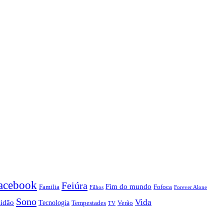
acebook
Feiúra
Fim do mundo
Familia
Fofoca
Forever Alone
Filhos
Sono
Vida
lidão
Tecnologia
Tempestades
Verão
TV