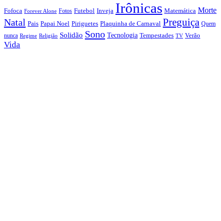
Irônicas
Morte
Fofoca
Futebol
Inveja
Matemática
Fotos
Forever Alone
Preguiça
Natal
Papai Noel
Piriguetes
Plaquinha de Carnaval
Pais
Quem
Sono
Solidão
Tecnologia
nunca
Tempestades
Verão
Regime
Religião
TV
Vida