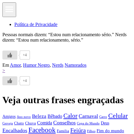
Política de Privacidade
Pessoas normais dizem: “Estou num relacionamento sério.” Nerds
dizem: “Estou num relacionamento, sério.”
+4
Em
Amor
,
Humor Negro
,
Nerds
Namorados
>
+4
Veja outras frases engraçadas
Calor
Celular
Carnaval
Beleza
Bêbado
Amigos
Ano novo
Carro
Conselhos
Comida
Chato
Chuva
Deus
Cerveja
Copa do Mundo
Facebook
Feiúra
Encalhados
Fim do mundo
Familia
Filhos