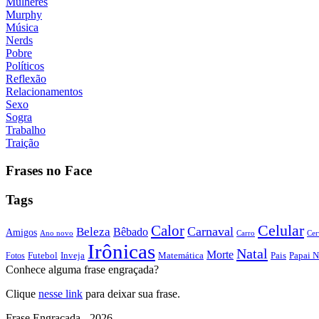
Mulheres
Murphy
Música
Nerds
Pobre
Políticos
Reflexão
Relacionamentos
Sexo
Sogra
Trabalho
Traição
Frases no Face
Tags
Calor
Celular
Carnaval
Beleza
Bêbado
Amigos
Ano novo
Carro
Cer
Irônicas
Natal
Morte
Futebol
Inveja
Matemática
Papai N
Fotos
Pais
Conhece alguma frase engraçada?
Clique
nesse link
para deixar sua frase.
Frase Engraçada - 2026