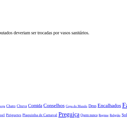
utados deveriam ser trocadas por vasos sanitários.
F
Conselhos
Encalhados
Comida
Chato
Chuva
Deus
veja
Copa do Mundo
Preguiça
So
oel
Piriguetes
Plaquinha de Carnaval
Quem nunca
Regime
Religião