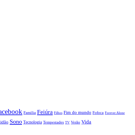
acebook
Feiúra
Fim do mundo
Familia
Fofoca
Forever Alone
Filhos
Sono
Vida
lidão
Tecnologia
Tempestades
Verão
TV