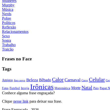
Mulheres
Murphy
Música
Nerds
Pobre
Políticos
Reflexão
Relacionamentos
Sexo
Sogra
Trabalho
Traição
Frases no Face
Tags
Calor
Celular
Carnaval
Beleza
Bêbado
Amigos
Ano novo
Carro
Cer
Irônicas
Natal
Morte
Futebol
Inveja
Matemática
Papai N
Fotos
Pais
Conhece alguma frase engraçada?
Clique
nesse link
para deixar sua frase.
Frase Engraçada - 2026