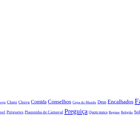
F
Conselhos
Encalhados
Comida
Chato
Chuva
Deus
veja
Copa do Mundo
Preguiça
So
oel
Piriguetes
Plaquinha de Carnaval
Quem nunca
Regime
Religião