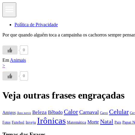
Política de Privacidade
Por que quando alguém toca a campainha os cachorros sempre pensam
0
Em
Animais
>
0
Veja outras frases engraçadas
Calor
Celular
Carnaval
Beleza
Bêbado
Amigos
Ano novo
Carro
Cer
Irônicas
Natal
Morte
Futebol
Inveja
Matemática
Papai N
Fotos
Pais
Temas das Frases