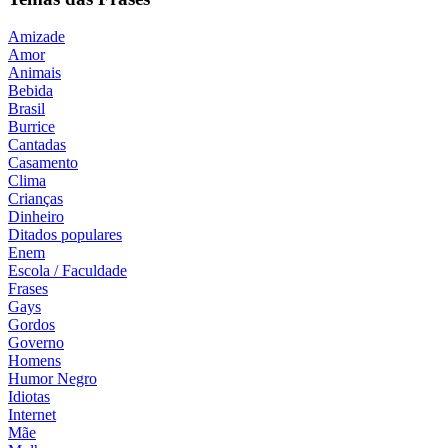
Amizade
Amor
Animais
Bebida
Brasil
Burrice
Cantadas
Casamento
Clima
Crianças
Dinheiro
Ditados populares
Enem
Escola / Faculdade
Frases
Gays
Gordos
Governo
Homens
Humor Negro
Idiotas
Internet
Mãe