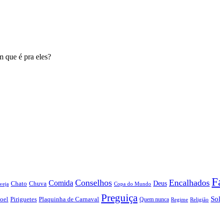
 que é pra eles?
F
Conselhos
Encalhados
Comida
Chato
Chuva
Deus
veja
Copa do Mundo
Preguiça
So
oel
Piriguetes
Plaquinha de Carnaval
Quem nunca
Regime
Religião