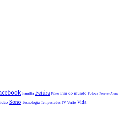
acebook
Feiúra
Fim do mundo
Familia
Fofoca
Forever Alone
Filhos
Sono
Vida
lidão
Tecnologia
Tempestades
Verão
TV