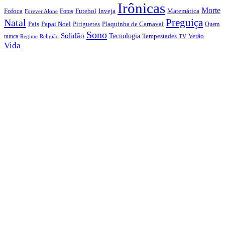
Irônicas
Morte
Fofoca
Futebol
Inveja
Matemática
Fotos
Forever Alone
Preguiça
Natal
Papai Noel
Piriguetes
Plaquinha de Carnaval
Pais
Quem
Sono
Solidão
Tecnologia
nunca
Tempestades
Verão
Regime
Religião
TV
Vida