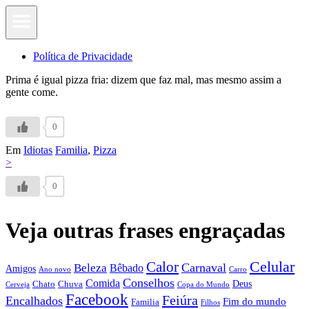
Política de Privacidade
Prima é igual pizza fria: dizem que faz mal, mas mesmo assim a
gente come.
0
Em
Idiotas
Familia
,
Pizza
>
0
Veja outras frases engraçadas
Calor
Celular
Carnaval
Beleza
Bêbado
Amigos
Ano novo
Carro
Conselhos
Comida
Chato
Chuva
Deus
Cerveja
Copa do Mundo
Facebook
Feiúra
Encalhados
Fim do mundo
Familia
Filhos