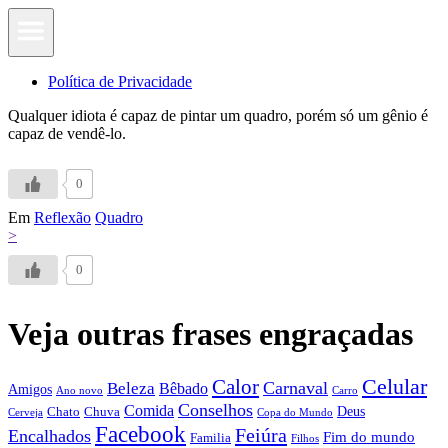
Política de Privacidade
Qualquer idiota é capaz de pintar um quadro, porém só um gênio é
capaz de vendê-lo.
0
Em
Reflexão
Quadro
>
0
Veja outras frases engraçadas
Calor
Celular
Carnaval
Beleza
Bêbado
Amigos
Ano novo
Carro
Conselhos
Comida
Chato
Chuva
Deus
Cerveja
Copa do Mundo
Facebook
Feiúra
Encalhados
Fim do mundo
Familia
Filhos