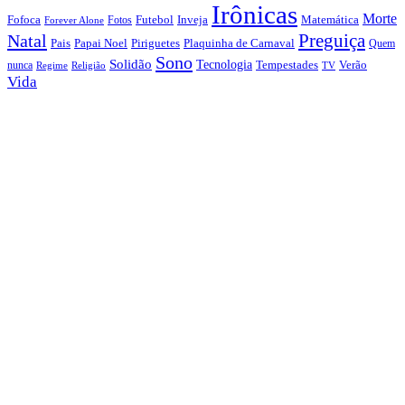
Irônicas
Morte
Fofoca
Futebol
Inveja
Matemática
Fotos
Forever Alone
Preguiça
Natal
Papai Noel
Piriguetes
Plaquinha de Carnaval
Pais
Quem
Sono
Solidão
Tecnologia
nunca
Tempestades
Verão
Regime
Religião
TV
Vida