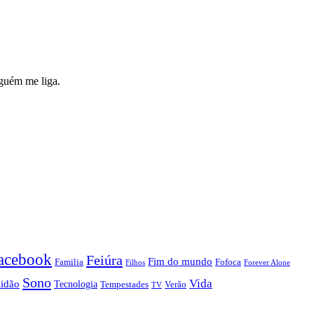
nguém me liga.
acebook
Feiúra
Fim do mundo
Familia
Fofoca
Forever Alone
Filhos
Sono
Vida
lidão
Tecnologia
Tempestades
Verão
TV