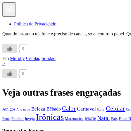
Política de Privacidade
Quando estou no telefone e preciso de caneta, só encontro o papel. 
0
Em
Murphy
Celular
,
Solidão
>
0
Veja outras frases engraçadas
Calor
Celular
Carnaval
Beleza
Bêbado
Amigos
Ano novo
Carro
Cer
Irônicas
Natal
Morte
Futebol
Inveja
Matemática
Papai N
Fotos
Pais
Temas das Frases