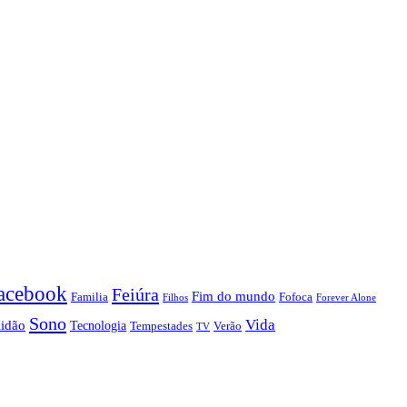
acebook
Feiúra
Fim do mundo
Familia
Fofoca
Forever Alone
Filhos
Sono
Vida
lidão
Tecnologia
Tempestades
Verão
TV