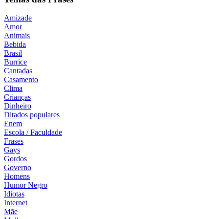
Amizade
Amor
Animais
Bebida
Brasil
Burrice
Cantadas
Casamento
Clima
Crianças
Dinheiro
Ditados populares
Enem
Escola / Faculdade
Frases
Gays
Gordos
Governo
Homens
Humor Negro
Idiotas
Internet
Mãe