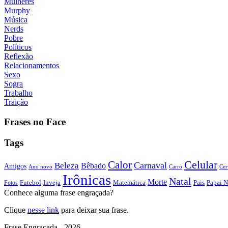
Mulheres
Murphy
Música
Nerds
Pobre
Políticos
Reflexão
Relacionamentos
Sexo
Sogra
Trabalho
Traição
Frases no Face
Tags
Calor
Celular
Carnaval
Beleza
Bêbado
Amigos
Ano novo
Carro
Cer
Irônicas
Natal
Morte
Futebol
Inveja
Matemática
Papai N
Fotos
Pais
Conhece alguma frase engraçada?
Clique
nesse link
para deixar sua frase.
Frase Engraçada - 2026