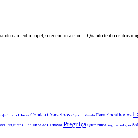
Quando não tenho papel, só encontro a caneta. Quando tenho os dois ni
F
Conselhos
Encalhados
Comida
Chato
Chuva
Deus
veja
Copa do Mundo
Preguiça
So
oel
Piriguetes
Plaquinha de Carnaval
Quem nunca
Regime
Religião