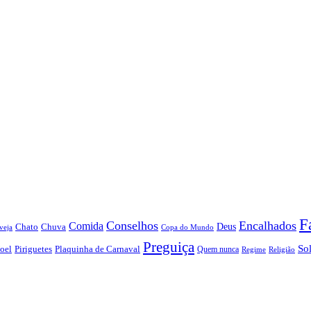
F
Conselhos
Encalhados
Comida
Chato
Chuva
Deus
veja
Copa do Mundo
Preguiça
So
oel
Piriguetes
Plaquinha de Carnaval
Quem nunca
Regime
Religião