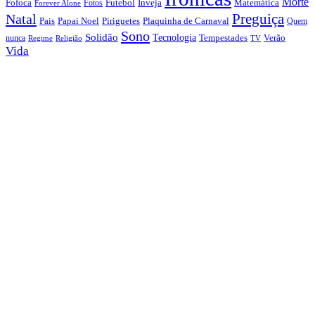
Morte
Fofoca
Futebol
Inveja
Matemática
Fotos
Forever Alone
Preguiça
Natal
Papai Noel
Piriguetes
Plaquinha de Carnaval
Pais
Quem
Sono
Solidão
Tecnologia
nunca
Tempestades
Verão
Regime
Religião
TV
Vida