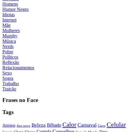
Homens
Humor Negro
Idiotas
Internet
Mãe
Mulheres
Murphy
Música
Nerds
Pobre
Políticos
Reflexão
Relacionamentos
Sexo
Sogra
Trabalho
Traição
Frases no Face
Tags
Calor
Celular
Carnaval
Beleza
Bêbado
Amigos
Ano novo
Carro
Conselhos
Comida
Chato
Chuva
Deus
Cerveja
Copa do Mundo