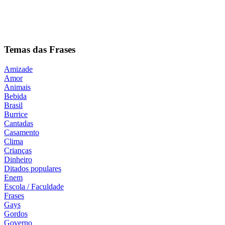
Temas das Frases
Amizade
Amor
Animais
Bebida
Brasil
Burrice
Cantadas
Casamento
Clima
Crianças
Dinheiro
Ditados populares
Enem
Escola / Faculdade
Frases
Gays
Gordos
Governo