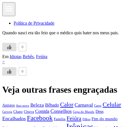
Política de Privacidade
Quando nasci era tão feio que o médico quis bater nos meus pais.
0
Em
Idiotas
Bebês
,
Feiúra
>
0
Veja outras frases engraçadas
Calor
Celular
Carnaval
Beleza
Bêbado
Amigos
Ano novo
Carro
Conselhos
Comida
Chato
Chuva
Deus
Cerveja
Copa do Mundo
Facebook
Feiúra
Encalhados
Fim do mundo
Familia
Filhos
Irônicas