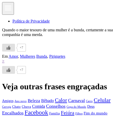
Política de Privacidade
Quando o maior tesouro de uma mulher é a bunda, certamente a sua
companhia é uma merda.
+7
Em
Amor
,
Mulheres
Bunda
,
Piriguetes
>
+7
Veja outras frases engraçadas
Calor
Celular
Carnaval
Beleza
Bêbado
Amigos
Ano novo
Carro
Conselhos
Comida
Chato
Chuva
Deus
Cerveja
Copa do Mundo
Facebook
Feiúra
Encalhados
Fim do mundo
Familia
Filhos