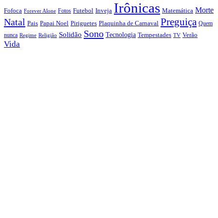
Irônicas
Morte
Fofoca
Futebol
Inveja
Matemática
Fotos
Forever Alone
Preguiça
Natal
Papai Noel
Piriguetes
Plaquinha de Carnaval
Pais
Quem
Sono
Solidão
Tecnologia
nunca
Tempestades
Verão
Regime
Religião
TV
Vida