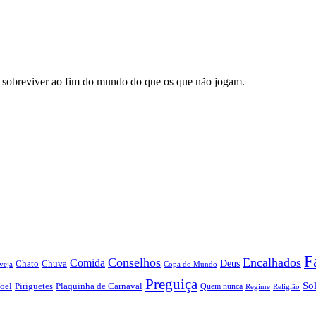
 sobreviver ao fim do mundo do que os que não jogam.
F
Conselhos
Encalhados
Comida
Chato
Chuva
Deus
veja
Copa do Mundo
Preguiça
So
oel
Piriguetes
Plaquinha de Carnaval
Quem nunca
Regime
Religião