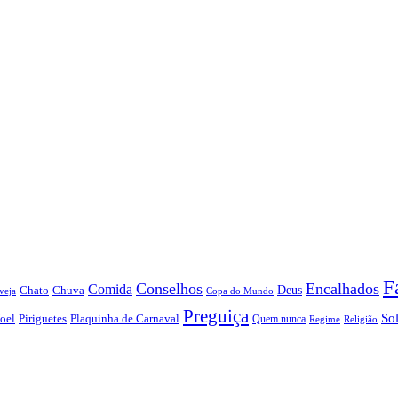
F
Conselhos
Encalhados
Comida
Chato
Chuva
Deus
veja
Copa do Mundo
Preguiça
So
oel
Piriguetes
Plaquinha de Carnaval
Quem nunca
Regime
Religião