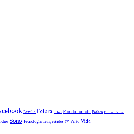
acebook
Feiúra
Fim do mundo
Familia
Fofoca
Forever Alone
Filhos
Sono
Vida
lidão
Tecnologia
Tempestades
Verão
TV