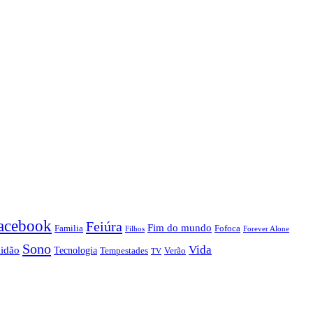
acebook
Feiúra
Fim do mundo
Familia
Fofoca
Forever Alone
Filhos
Sono
Vida
lidão
Tecnologia
Tempestades
Verão
TV