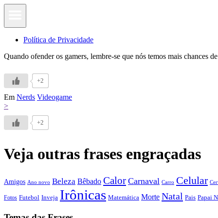
Política de Privacidade
Quando ofender os gamers, lembre-se que nós temos mais chances de
+2
Em
Nerds
Videogame
>
+2
Veja outras frases engraçadas
Calor
Celular
Carnaval
Beleza
Bêbado
Amigos
Ano novo
Carro
Cer
Irônicas
Natal
Morte
Futebol
Inveja
Matemática
Papai N
Fotos
Pais
Temas das Frases