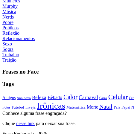
Mulheres
Murphy
Música
Nerds
Pobre
Políticos
Reflexão
Relacionamentos
Sexo
Sogra
Trabalho
Traição
Frases no Face
Tags
Calor
Celular
Carnaval
Beleza
Bêbado
Amigos
Ano novo
Carro
Cer
Irônicas
Natal
Morte
Futebol
Inveja
Matemática
Papai N
Fotos
Pais
Conhece alguma frase engraçada?
Clique
nesse link
para deixar sua frase.
Frase Engraçada - 2026