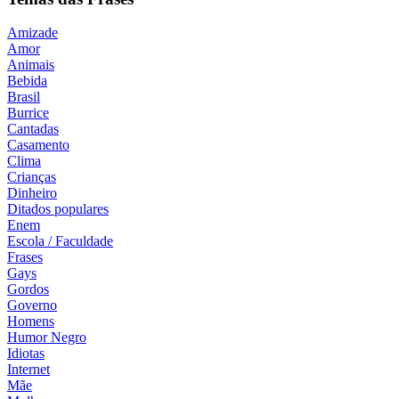
Amizade
Amor
Animais
Bebida
Brasil
Burrice
Cantadas
Casamento
Clima
Crianças
Dinheiro
Ditados populares
Enem
Escola / Faculdade
Frases
Gays
Gordos
Governo
Homens
Humor Negro
Idiotas
Internet
Mãe