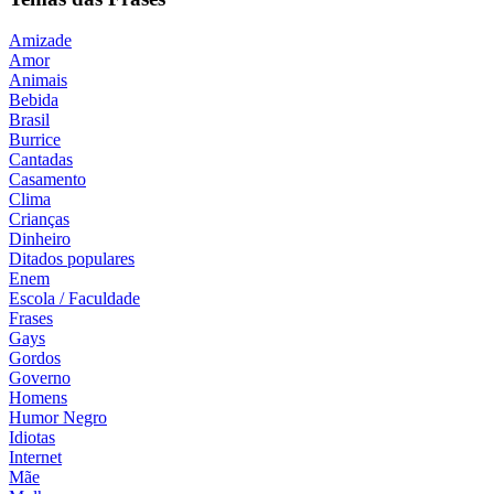
Amizade
Amor
Animais
Bebida
Brasil
Burrice
Cantadas
Casamento
Clima
Crianças
Dinheiro
Ditados populares
Enem
Escola / Faculdade
Frases
Gays
Gordos
Governo
Homens
Humor Negro
Idiotas
Internet
Mãe