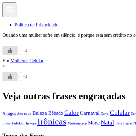
Política de Privacidade
Quando uma mulher sofre em silêncio, é porque está sem crédito no ce
+2
Em
Mulheres
Celular
>
+2
Veja outras frases engraçadas
Calor
Celular
Carnaval
Beleza
Bêbado
Amigos
Ano novo
Carro
Cer
Irônicas
Natal
Morte
Futebol
Inveja
Matemática
Papai N
Fotos
Pais
Temas das Frases