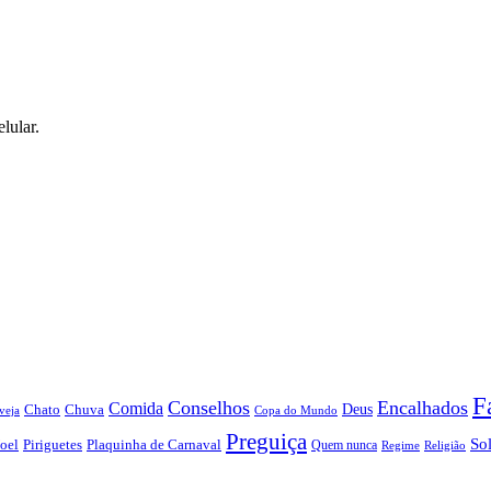
lular.
F
Conselhos
Encalhados
Comida
Chato
Chuva
Deus
veja
Copa do Mundo
Preguiça
So
oel
Piriguetes
Plaquinha de Carnaval
Quem nunca
Regime
Religião