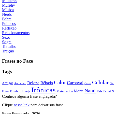
Mulheres
Murphy
Música
Nerds
Pobre
Políticos
Reflexão
Relacionamentos
Sexo
Sogra
Trabalho
Traição
Frases no Face
Tags
Calor
Celular
Carnaval
Beleza
Bêbado
Amigos
Ano novo
Carro
Cer
Irônicas
Natal
Morte
Futebol
Inveja
Matemática
Papai N
Fotos
Pais
Conhece alguma frase engraçada?
Clique
nesse link
para deixar sua frase.
Frase Engraçada - 2026