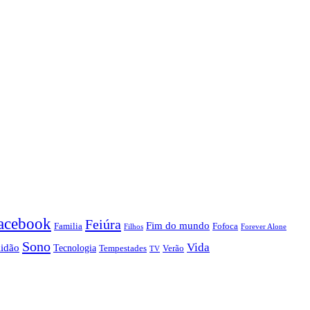
acebook
Feiúra
Fim do mundo
Familia
Fofoca
Forever Alone
Filhos
Sono
Vida
lidão
Tecnologia
Tempestades
Verão
TV