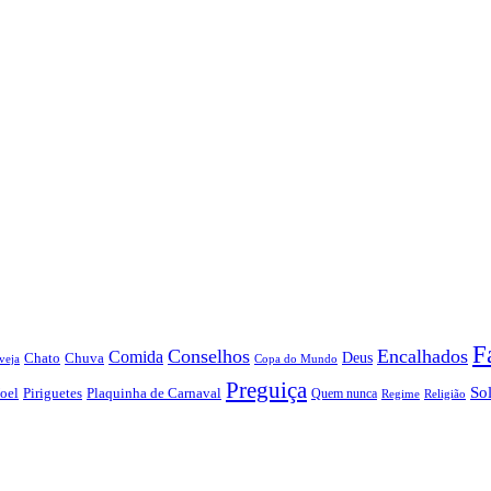
F
Conselhos
Encalhados
Comida
Chato
Chuva
Deus
veja
Copa do Mundo
Preguiça
So
oel
Piriguetes
Plaquinha de Carnaval
Quem nunca
Regime
Religião