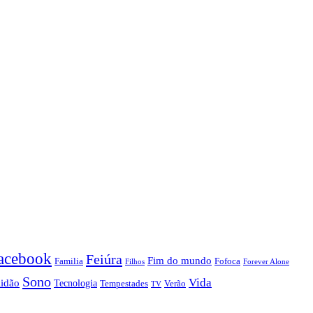
acebook
Feiúra
Fim do mundo
Familia
Fofoca
Forever Alone
Filhos
Sono
Vida
lidão
Tecnologia
Tempestades
Verão
TV