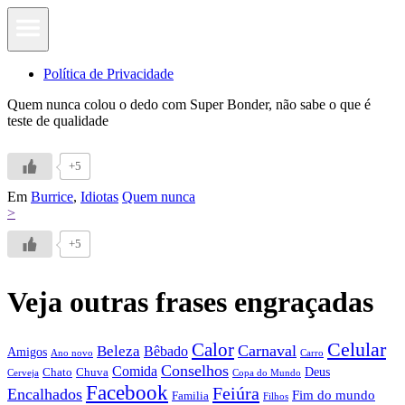
Política de Privacidade
Quem nunca colou o dedo com Super Bonder, não sabe o que é
teste de qualidade
+5
Em
Burrice
,
Idiotas
Quem nunca
>
+5
Veja outras frases engraçadas
Calor
Celular
Carnaval
Beleza
Bêbado
Amigos
Ano novo
Carro
Conselhos
Comida
Chato
Chuva
Deus
Cerveja
Copa do Mundo
Facebook
Feiúra
Encalhados
Fim do mundo
Familia
Filhos