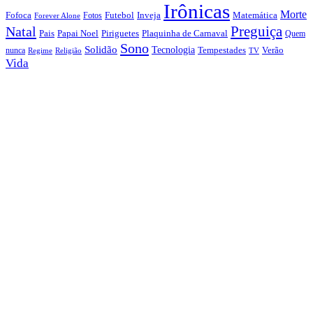
Irônicas
Morte
Fofoca
Futebol
Inveja
Matemática
Fotos
Forever Alone
Preguiça
Natal
Papai Noel
Piriguetes
Plaquinha de Carnaval
Pais
Quem
Sono
Solidão
Tecnologia
nunca
Tempestades
Verão
Regime
Religião
TV
Vida