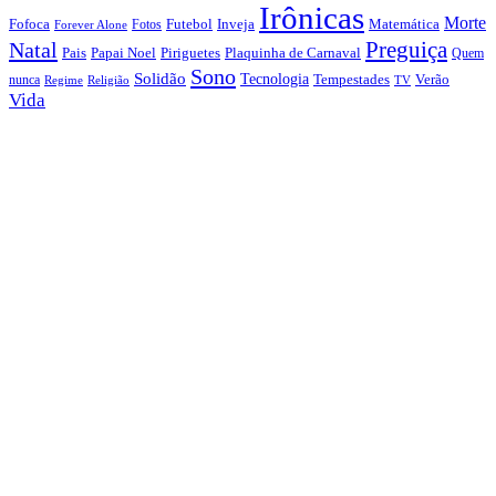
Irônicas
Morte
Fofoca
Futebol
Inveja
Matemática
Fotos
Forever Alone
Preguiça
Natal
Papai Noel
Piriguetes
Plaquinha de Carnaval
Pais
Quem
Sono
Solidão
Tecnologia
nunca
Tempestades
Verão
Regime
Religião
TV
Vida