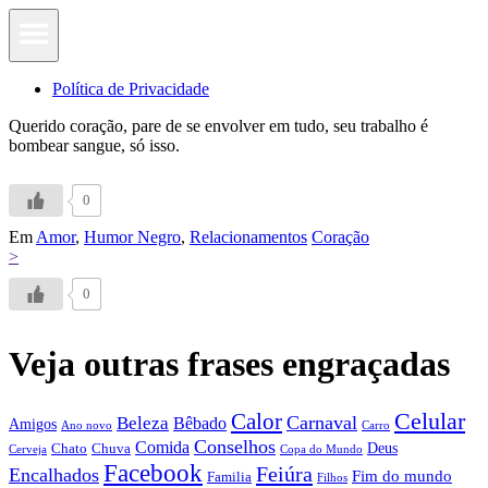
Política de Privacidade
Querido coração, pare de se envolver em tudo, seu trabalho é
bombear sangue, só isso.
0
Em
Amor
,
Humor Negro
,
Relacionamentos
Coração
>
0
Veja outras frases engraçadas
Calor
Celular
Carnaval
Beleza
Bêbado
Amigos
Ano novo
Carro
Conselhos
Comida
Chato
Chuva
Deus
Cerveja
Copa do Mundo
Facebook
Feiúra
Encalhados
Fim do mundo
Familia
Filhos