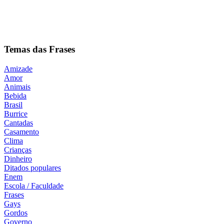
Temas das Frases
Amizade
Amor
Animais
Bebida
Brasil
Burrice
Cantadas
Casamento
Clima
Crianças
Dinheiro
Ditados populares
Enem
Escola / Faculdade
Frases
Gays
Gordos
Governo