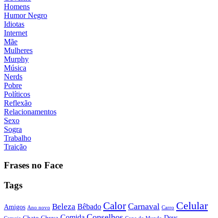
Homens
Humor Negro
Idiotas
Internet
Mãe
Mulheres
Murphy
Música
Nerds
Pobre
Políticos
Reflexão
Relacionamentos
Sexo
Sogra
Trabalho
Traição
Frases no Face
Tags
Calor
Celular
Carnaval
Beleza
Bêbado
Amigos
Ano novo
Carro
Conselhos
Comida
Chato
Chuva
Deus
Cerveja
Copa do Mundo