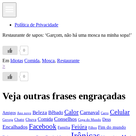
Política de Privacidade
Restaurante de sapos: ‘Garçom, não há uma mosca na minha sopa!’
0
Em
Idiotas
Comida
,
Mosca
,
Restaurante
>
0
Veja outras frases engraçadas
Calor
Celular
Carnaval
Beleza
Bêbado
Amigos
Ano novo
Carro
Conselhos
Comida
Chato
Chuva
Deus
Cerveja
Copa do Mundo
Facebook
Feiúra
Encalhados
Fim do mundo
Familia
Filhos
Irônicas