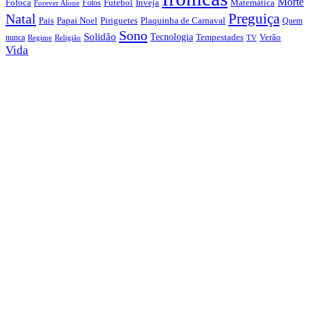
Morte
Fofoca
Futebol
Inveja
Matemática
Fotos
Forever Alone
Preguiça
Natal
Papai Noel
Piriguetes
Plaquinha de Carnaval
Pais
Quem
Sono
Solidão
Tecnologia
nunca
Tempestades
Verão
Regime
Religião
TV
Vida