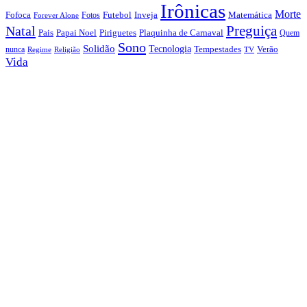
Irônicas
Morte
Fofoca
Futebol
Inveja
Matemática
Fotos
Forever Alone
Preguiça
Natal
Papai Noel
Piriguetes
Plaquinha de Carnaval
Pais
Quem
Sono
Solidão
Tecnologia
nunca
Tempestades
Verão
Regime
Religião
TV
Vida