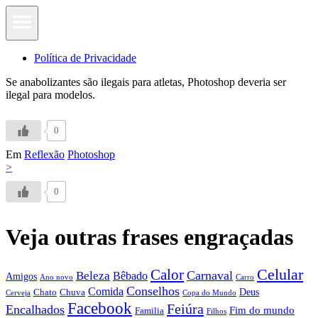
Política de Privacidade
Se anabolizantes são ilegais para atletas, Photoshop deveria ser
ilegal para modelos.
0
Em
Reflexão
Photoshop
>
0
Veja outras frases engraçadas
Calor
Celular
Carnaval
Beleza
Bêbado
Amigos
Ano novo
Carro
Conselhos
Comida
Chato
Chuva
Deus
Cerveja
Copa do Mundo
Facebook
Feiúra
Encalhados
Fim do mundo
Familia
Filhos