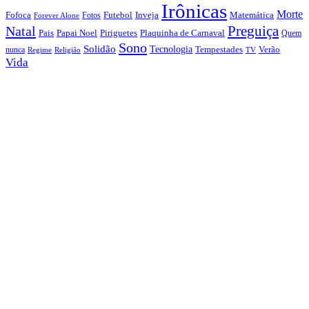
Irônicas
Morte
Fofoca
Futebol
Inveja
Matemática
Fotos
Forever Alone
Preguiça
Natal
Papai Noel
Piriguetes
Plaquinha de Carnaval
Pais
Quem
Sono
Solidão
Tecnologia
nunca
Tempestades
Verão
Regime
Religião
TV
Vida