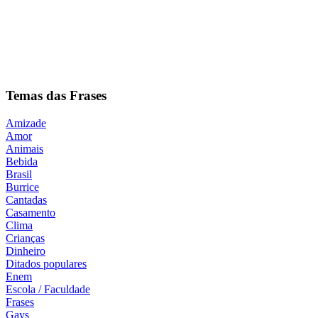
Temas das Frases
Amizade
Amor
Animais
Bebida
Brasil
Burrice
Cantadas
Casamento
Clima
Crianças
Dinheiro
Ditados populares
Enem
Escola / Faculdade
Frases
Gays