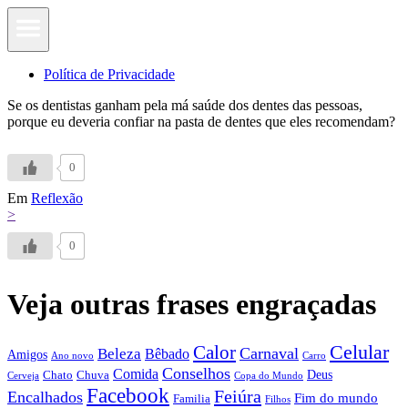
Política de Privacidade
Se os dentistas ganham pela má saúde dos dentes das pessoas,
porque eu deveria confiar na pasta de dentes que eles recomendam?
0
Em
Reflexão
>
0
Veja outras frases engraçadas
Calor
Celular
Carnaval
Beleza
Bêbado
Amigos
Ano novo
Carro
Conselhos
Comida
Chato
Chuva
Deus
Cerveja
Copa do Mundo
Facebook
Feiúra
Encalhados
Fim do mundo
Familia
Filhos