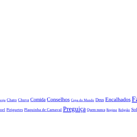
F
Conselhos
Encalhados
Comida
Chato
Chuva
Deus
veja
Copa do Mundo
Preguiça
So
oel
Piriguetes
Plaquinha de Carnaval
Quem nunca
Regime
Religião