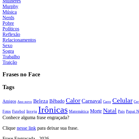
Mulheres
Murphy
Música
Nerds
Pobre
Políticos
Reflexão
Relacionamentos
Sexo
Sogra
Trabalho
Traição
Frases no Face
Tags
Calor
Celular
Carnaval
Beleza
Bêbado
Amigos
Ano novo
Carro
Cer
Irônicas
Natal
Morte
Futebol
Inveja
Matemática
Papai N
Fotos
Pais
Conhece alguma frase engraçada?
Clique
nesse link
para deixar sua frase.
Frase Engraçada - 2026