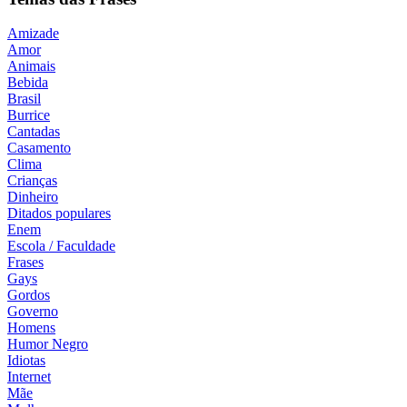
Amizade
Amor
Animais
Bebida
Brasil
Burrice
Cantadas
Casamento
Clima
Crianças
Dinheiro
Ditados populares
Enem
Escola / Faculdade
Frases
Gays
Gordos
Governo
Homens
Humor Negro
Idiotas
Internet
Mãe