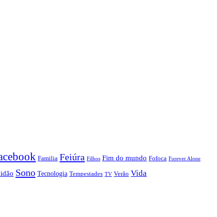
acebook
Feiúra
Fim do mundo
Familia
Fofoca
Forever Alone
Filhos
Sono
Vida
lidão
Tecnologia
Tempestades
Verão
TV