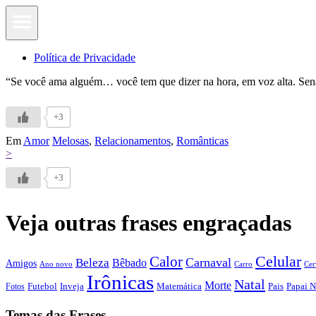
Política de Privacidade
“Se você ama alguém… você tem que dizer na hora, em voz alta. Se
+3
Em
Amor
Melosas
,
Relacionamentos
,
Românticas
>
+3
Veja outras frases engraçadas
Calor
Celular
Carnaval
Beleza
Bêbado
Amigos
Ano novo
Carro
Cer
Irônicas
Natal
Morte
Futebol
Inveja
Matemática
Papai N
Fotos
Pais
Temas das Frases