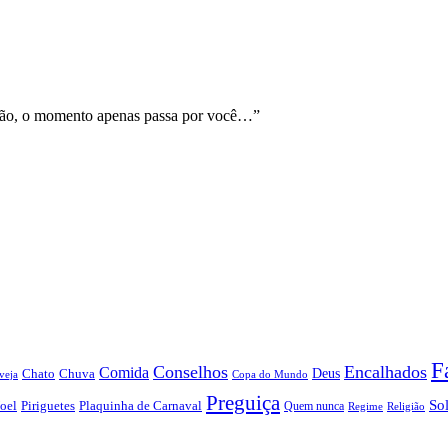
não, o momento apenas passa por você…”
F
Conselhos
Encalhados
Comida
Chato
Chuva
Deus
veja
Copa do Mundo
Preguiça
So
oel
Piriguetes
Plaquinha de Carnaval
Quem nunca
Regime
Religião