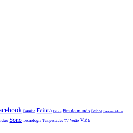
acebook
Feiúra
Fim do mundo
Familia
Fofoca
Forever Alone
Filhos
Sono
Vida
lidão
Tecnologia
Tempestades
Verão
TV