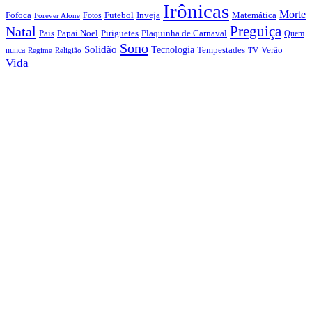
Irônicas
Morte
Fofoca
Futebol
Inveja
Matemática
Fotos
Forever Alone
Preguiça
Natal
Papai Noel
Piriguetes
Plaquinha de Carnaval
Pais
Quem
Sono
Solidão
Tecnologia
nunca
Tempestades
Verão
Regime
Religião
TV
Vida