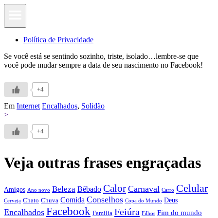
Política de Privacidade
Se você está se sentindo sozinho, triste, isolado…lembre-se que
você pode mudar sempre a data de seu nascimento no Facebook!
+4
Em
Internet
Encalhados
,
Solidão
>
+4
Veja outras frases engraçadas
Calor
Celular
Carnaval
Beleza
Bêbado
Amigos
Ano novo
Carro
Conselhos
Comida
Chato
Chuva
Deus
Cerveja
Copa do Mundo
Facebook
Feiúra
Encalhados
Fim do mundo
Familia
Filhos