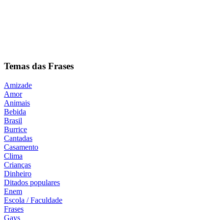
Temas das Frases
Amizade
Amor
Animais
Bebida
Brasil
Burrice
Cantadas
Casamento
Clima
Crianças
Dinheiro
Ditados populares
Enem
Escola / Faculdade
Frases
Gays