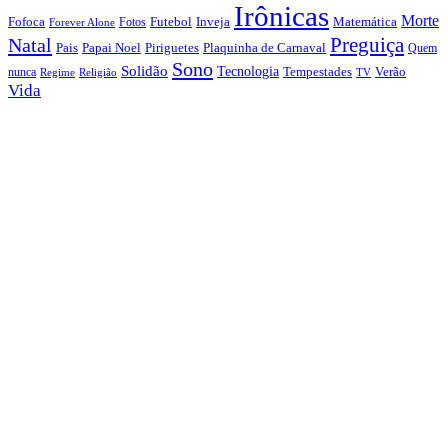
Irônicas
Morte
Fofoca
Futebol
Inveja
Matemática
Fotos
Forever Alone
Preguiça
Natal
Papai Noel
Piriguetes
Plaquinha de Carnaval
Pais
Quem
Sono
Solidão
Tecnologia
nunca
Tempestades
Verão
Regime
Religião
TV
Vida