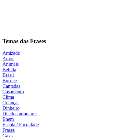
Temas das Frases
Amizade
Amor
Animais
Bebida
Brasil
Burrice
Cantadas
Casamento
Clima
Crianças
Dinheiro
Ditados populares
Enem
Escola / Faculdade
Frases
Gays