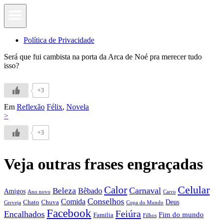
Política de Privacidade
Será que fui cambista na porta da Arca de Noé pra merecer tudo
isso?
+3
Em
Reflexão
Félix
,
Novela
>
+3
Veja outras frases engraçadas
Calor
Celular
Carnaval
Beleza
Bêbado
Amigos
Ano novo
Carro
Conselhos
Comida
Chato
Chuva
Deus
Cerveja
Copa do Mundo
Facebook
Feiúra
Encalhados
Fim do mundo
Familia
Filhos