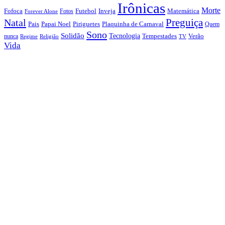
Irônicas
Morte
Fofoca
Futebol
Inveja
Matemática
Fotos
Forever Alone
Preguiça
Natal
Papai Noel
Piriguetes
Plaquinha de Carnaval
Pais
Quem
Sono
Solidão
Tecnologia
nunca
Tempestades
Verão
Regime
Religião
TV
Vida