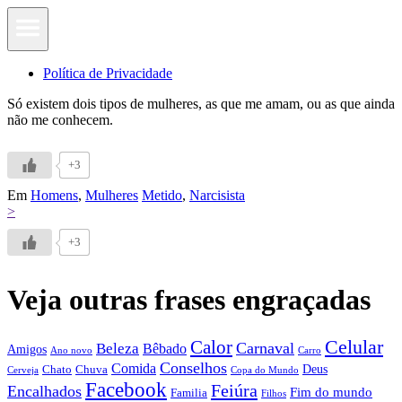
Política de Privacidade
Só existem dois tipos de mulheres, as que me amam, ou as que ainda
não me conhecem.
+3
Em
Homens
,
Mulheres
Metido
,
Narcisista
>
+3
Veja outras frases engraçadas
Calor
Celular
Carnaval
Beleza
Bêbado
Amigos
Ano novo
Carro
Conselhos
Comida
Chato
Chuva
Deus
Cerveja
Copa do Mundo
Facebook
Feiúra
Encalhados
Fim do mundo
Familia
Filhos