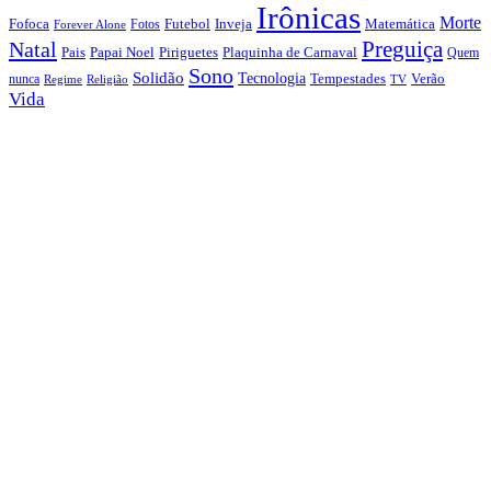
Irônicas
Morte
Fofoca
Futebol
Inveja
Matemática
Fotos
Forever Alone
Preguiça
Natal
Papai Noel
Piriguetes
Plaquinha de Carnaval
Pais
Quem
Sono
Solidão
Tecnologia
nunca
Tempestades
Verão
Regime
Religião
TV
Vida