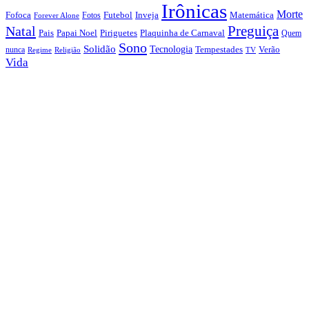
Irônicas
Morte
Fofoca
Futebol
Inveja
Matemática
Fotos
Forever Alone
Preguiça
Natal
Papai Noel
Piriguetes
Plaquinha de Carnaval
Pais
Quem
Sono
Solidão
Tecnologia
nunca
Tempestades
Verão
Regime
Religião
TV
Vida