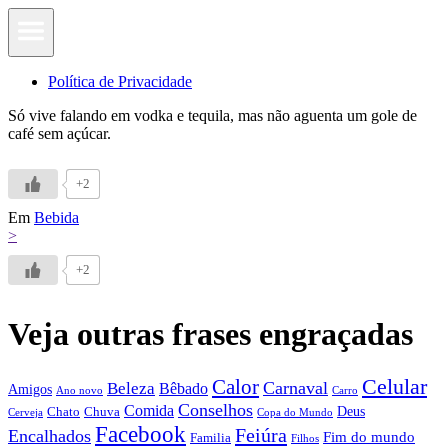
Política de Privacidade
Só vive falando em vodka e tequila, mas não aguenta um gole de
café sem açúcar.
+2
Em
Bebida
>
+2
Veja outras frases engraçadas
Calor
Celular
Carnaval
Beleza
Bêbado
Amigos
Ano novo
Carro
Conselhos
Comida
Chato
Chuva
Deus
Cerveja
Copa do Mundo
Facebook
Feiúra
Encalhados
Fim do mundo
Familia
Filhos