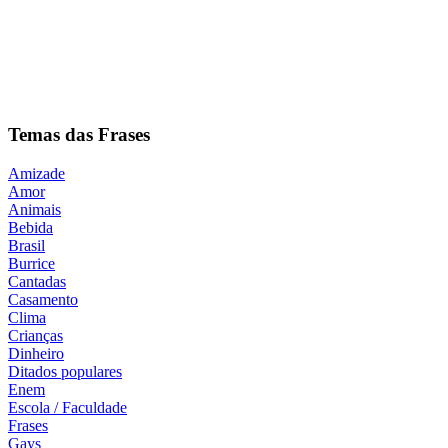
Temas das Frases
Amizade
Amor
Animais
Bebida
Brasil
Burrice
Cantadas
Casamento
Clima
Crianças
Dinheiro
Ditados populares
Enem
Escola / Faculdade
Frases
Gays