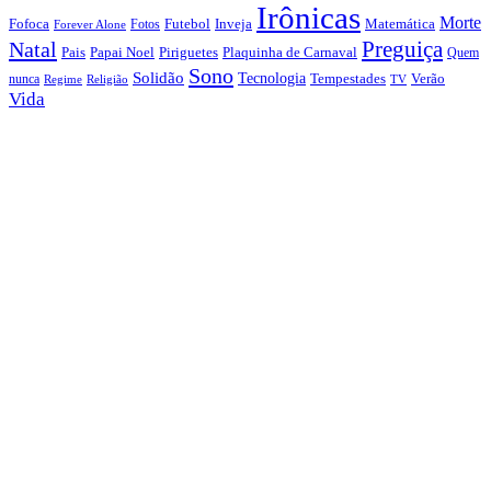
Irônicas
Morte
Fofoca
Futebol
Inveja
Matemática
Fotos
Forever Alone
Preguiça
Natal
Papai Noel
Piriguetes
Plaquinha de Carnaval
Pais
Quem
Sono
Solidão
Tecnologia
nunca
Tempestades
Verão
Regime
Religião
TV
Vida