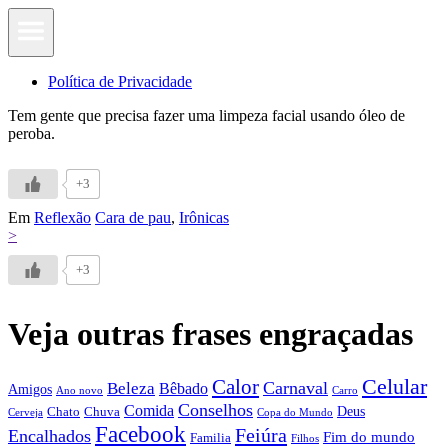
Política de Privacidade
Tem gente que precisa fazer uma limpeza facial usando óleo de
peroba.
+3
Em
Reflexão
Cara de pau
,
Irônicas
>
+3
Veja outras frases engraçadas
Calor
Celular
Carnaval
Beleza
Bêbado
Amigos
Ano novo
Carro
Conselhos
Comida
Chato
Chuva
Deus
Cerveja
Copa do Mundo
Facebook
Feiúra
Encalhados
Fim do mundo
Familia
Filhos