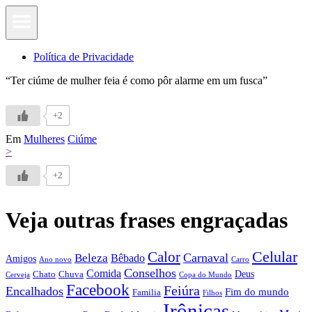
Política de Privacidade
“Ter ciúme de mulher feia é como pôr alarme em um fusca”
+2
Em
Mulheres
Ciúme
>
+2
Veja outras frases engraçadas
Calor
Celular
Carnaval
Beleza
Bêbado
Amigos
Ano novo
Carro
Conselhos
Comida
Chato
Chuva
Deus
Cerveja
Copa do Mundo
Facebook
Feiúra
Encalhados
Fim do mundo
Familia
Filhos
Irônicas