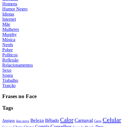
Homens
Humor Negro
Idiotas
Internet
Mãe
Mulheres
Murphy
Música
Nerds
Pobre
Políticos
Reflexão
Relacionamentos
Sexo
Sogra
Trabalho
Traição
Frases no Face
Tags
Calor
Celular
Carnaval
Beleza
Bêbado
Amigos
Ano novo
Carro
Conselhos
Comida
Chato
Chuva
Deus
Cerveja
Copa do Mundo