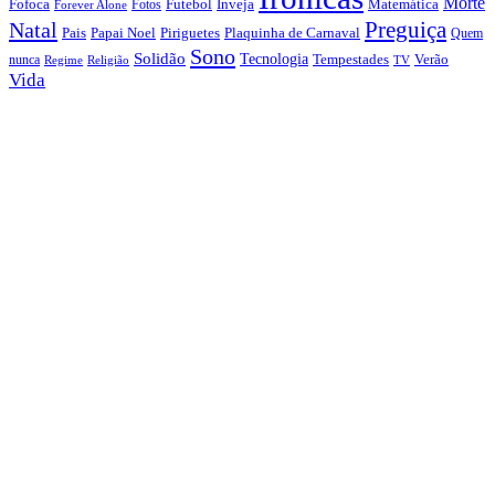
Morte
Fofoca
Futebol
Inveja
Matemática
Fotos
Forever Alone
Preguiça
Natal
Papai Noel
Piriguetes
Plaquinha de Carnaval
Pais
Quem
Sono
Solidão
Tecnologia
nunca
Tempestades
Verão
Regime
Religião
TV
Vida