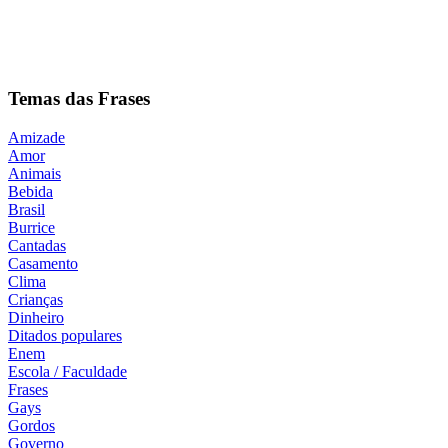
Temas das Frases
Amizade
Amor
Animais
Bebida
Brasil
Burrice
Cantadas
Casamento
Clima
Crianças
Dinheiro
Ditados populares
Enem
Escola / Faculdade
Frases
Gays
Gordos
Governo