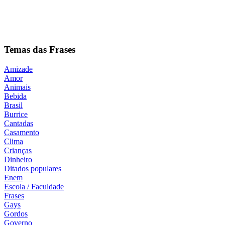
Temas das Frases
Amizade
Amor
Animais
Bebida
Brasil
Burrice
Cantadas
Casamento
Clima
Crianças
Dinheiro
Ditados populares
Enem
Escola / Faculdade
Frases
Gays
Gordos
Governo