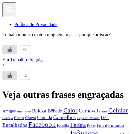
Política de Privacidade
Trabalhar nunca matou ninguém, mas… por que arriscar?
+2
Em
Trabalho
Preguiça
>
+2
Veja outras frases engraçadas
Calor
Celular
Carnaval
Beleza
Bêbado
Amigos
Ano novo
Carro
Conselhos
Comida
Chato
Chuva
Deus
Cerveja
Copa do Mundo
Facebook
Feiúra
Encalhados
Fim do mundo
Familia
Filhos
Irônicas