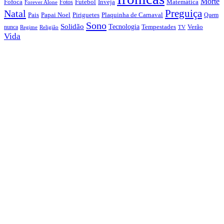
Morte
Fofoca
Futebol
Inveja
Matemática
Fotos
Forever Alone
Preguiça
Natal
Papai Noel
Piriguetes
Plaquinha de Carnaval
Pais
Quem
Sono
Solidão
Tecnologia
nunca
Tempestades
Verão
Regime
Religião
TV
Vida