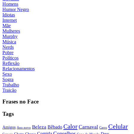
Homens
Humor Negro
Idiotas
Internet
Mãe
Mulheres
Murphy
Música
Nerds
Pobre
Políticos
Reflexão
Relacionamentos
Sexo
Sogra
Trabalho
Traição
Frases no Face
Tags
Calor
Celular
Carnaval
Beleza
Bêbado
Amigos
Ano novo
Carro
Conselhos
Comida
Chato
Chuva
Deus
Cerveja
Copa do Mundo