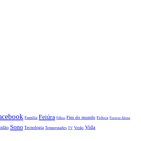
acebook
Feiúra
Fim do mundo
Familia
Fofoca
Forever Alone
Filhos
Sono
Vida
lidão
Tecnologia
Tempestades
Verão
TV