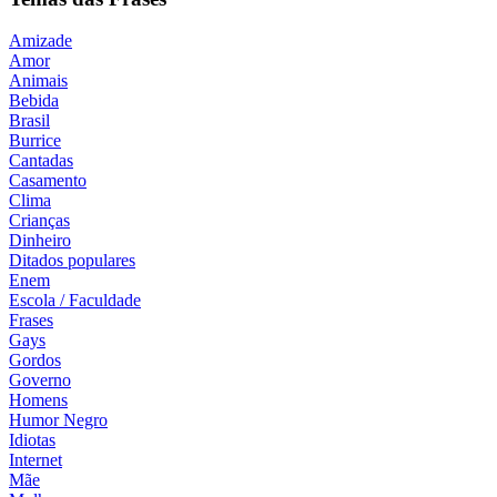
Amizade
Amor
Animais
Bebida
Brasil
Burrice
Cantadas
Casamento
Clima
Crianças
Dinheiro
Ditados populares
Enem
Escola / Faculdade
Frases
Gays
Gordos
Governo
Homens
Humor Negro
Idiotas
Internet
Mãe