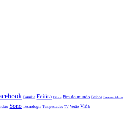
acebook
Feiúra
Fim do mundo
Familia
Fofoca
Forever Alone
Filhos
Sono
Vida
lidão
Tecnologia
Tempestades
Verão
TV