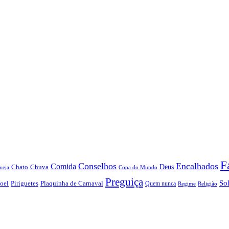
F
Conselhos
Encalhados
Comida
Chato
Chuva
Deus
veja
Copa do Mundo
Preguiça
So
oel
Piriguetes
Plaquinha de Carnaval
Quem nunca
Regime
Religião