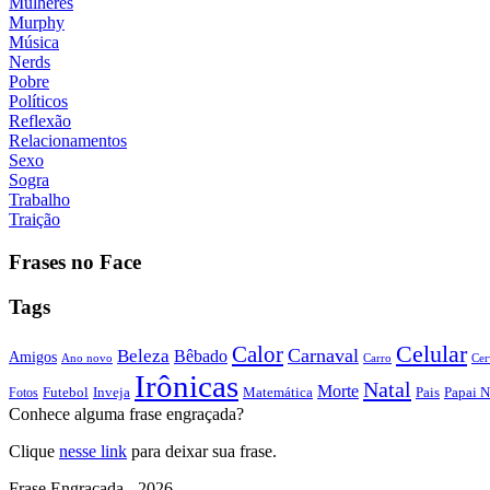
Mulheres
Murphy
Música
Nerds
Pobre
Políticos
Reflexão
Relacionamentos
Sexo
Sogra
Trabalho
Traição
Frases no Face
Tags
Calor
Celular
Carnaval
Beleza
Bêbado
Amigos
Ano novo
Carro
Cer
Irônicas
Natal
Morte
Futebol
Inveja
Matemática
Papai N
Fotos
Pais
Conhece alguma frase engraçada?
Clique
nesse link
para deixar sua frase.
Frase Engraçada - 2026