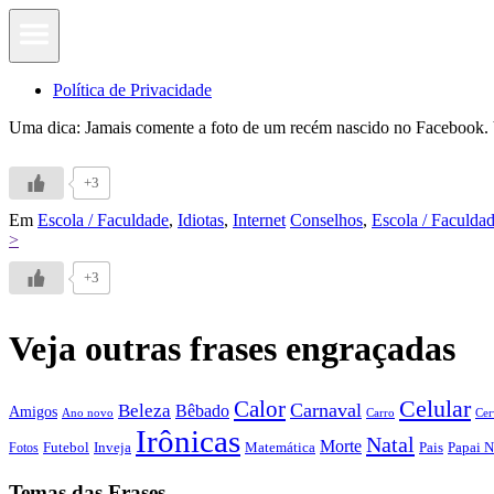
Política de Privacidade
Uma dica: Jamais comente a foto de um recém nascido no Facebook. Vo
+3
Em
Escola / Faculdade
,
Idiotas
,
Internet
Conselhos
,
Escola / Faculda
>
+3
Veja outras frases engraçadas
Calor
Celular
Carnaval
Beleza
Bêbado
Amigos
Ano novo
Carro
Cer
Irônicas
Natal
Morte
Futebol
Inveja
Matemática
Papai N
Fotos
Pais
Temas das Frases