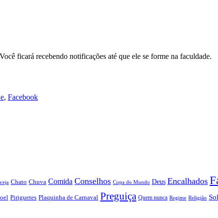
cê ficará recebendo notificações até que ele se forme na faculdade.
de
,
Facebook
F
Conselhos
Encalhados
Comida
Chato
Chuva
Deus
veja
Copa do Mundo
Preguiça
So
oel
Piriguetes
Plaquinha de Carnaval
Quem nunca
Regime
Religião