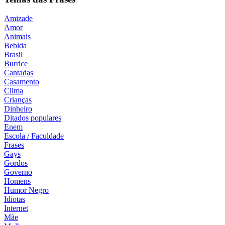
Amizade
Amor
Animais
Bebida
Brasil
Burrice
Cantadas
Casamento
Clima
Crianças
Dinheiro
Ditados populares
Enem
Escola / Faculdade
Frases
Gays
Gordos
Governo
Homens
Humor Negro
Idiotas
Internet
Mãe