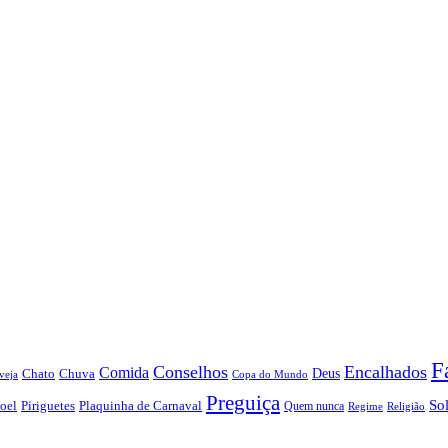
F
Conselhos
Encalhados
Comida
Chato
Chuva
Deus
veja
Copa do Mundo
Preguiça
So
oel
Piriguetes
Plaquinha de Carnaval
Quem nunca
Regime
Religião