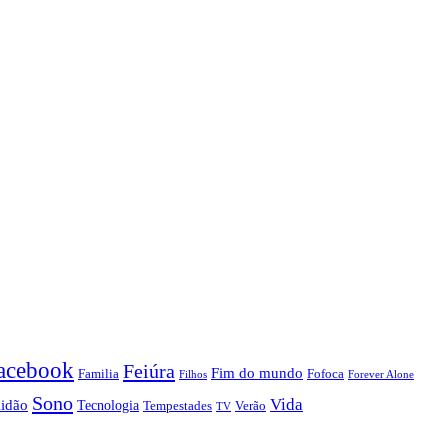
acebook
Feiúra
Fim do mundo
Familia
Fofoca
Forever Alone
Filhos
Sono
Vida
lidão
Tecnologia
Tempestades
Verão
TV