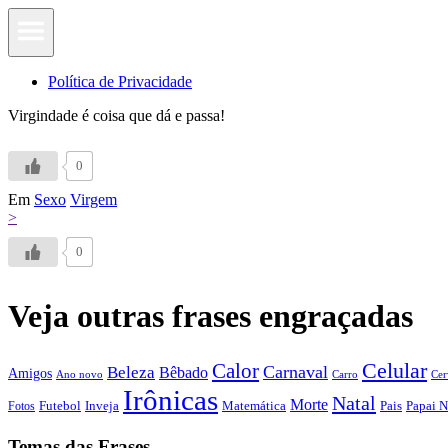
Política de Privacidade
Virgindade é coisa que dá e passa!
0
Em
Sexo
Virgem
>
0
Veja outras frases engraçadas
Calor
Celular
Carnaval
Beleza
Bêbado
Amigos
Ano novo
Carro
Cer
Irônicas
Natal
Morte
Futebol
Inveja
Matemática
Papai N
Fotos
Pais
Temas das Frases