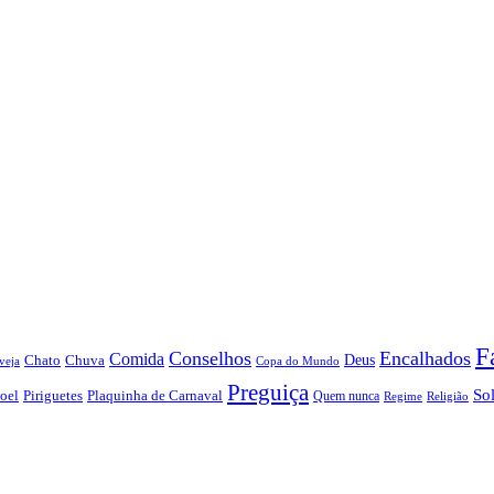
F
Conselhos
Encalhados
Comida
Chato
Chuva
Deus
veja
Copa do Mundo
Preguiça
So
oel
Piriguetes
Plaquinha de Carnaval
Quem nunca
Regime
Religião