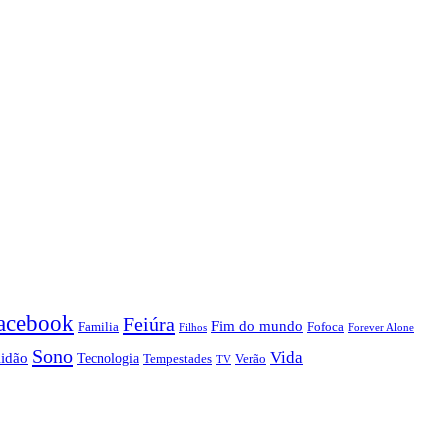
acebook
Feiúra
Fim do mundo
Familia
Fofoca
Forever Alone
Filhos
Sono
Vida
lidão
Tecnologia
Tempestades
Verão
TV