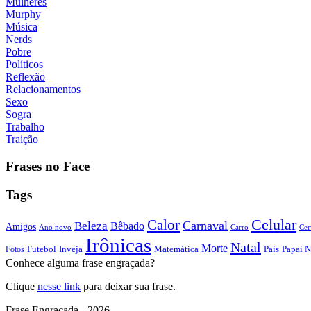
Mulheres
Murphy
Música
Nerds
Pobre
Políticos
Reflexão
Relacionamentos
Sexo
Sogra
Trabalho
Traição
Frases no Face
Tags
Calor
Celular
Carnaval
Beleza
Bêbado
Amigos
Ano novo
Carro
Cer
Irônicas
Natal
Morte
Futebol
Inveja
Matemática
Papai N
Fotos
Pais
Conhece alguma frase engraçada?
Clique
nesse link
para deixar sua frase.
Frase Engraçada - 2026