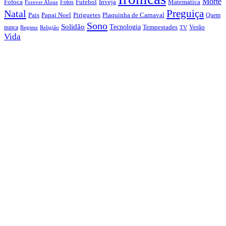
Morte
Fofoca
Futebol
Inveja
Matemática
Fotos
Forever Alone
Preguiça
Natal
Papai Noel
Piriguetes
Plaquinha de Carnaval
Pais
Quem
Sono
Solidão
Tecnologia
nunca
Tempestades
Verão
Regime
Religião
TV
Vida