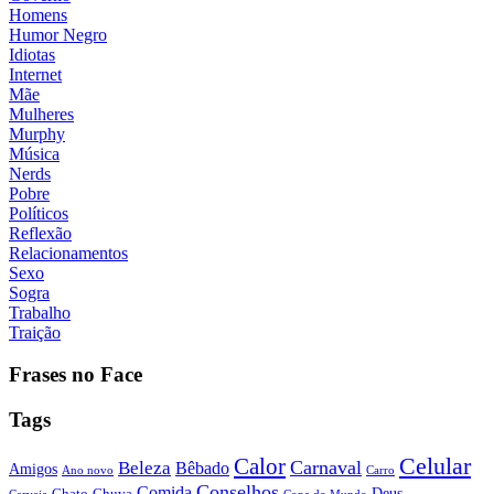
Homens
Humor Negro
Idiotas
Internet
Mãe
Mulheres
Murphy
Música
Nerds
Pobre
Políticos
Reflexão
Relacionamentos
Sexo
Sogra
Trabalho
Traição
Frases no Face
Tags
Calor
Celular
Carnaval
Beleza
Bêbado
Amigos
Ano novo
Carro
Conselhos
Comida
Chato
Chuva
Deus
Cerveja
Copa do Mundo