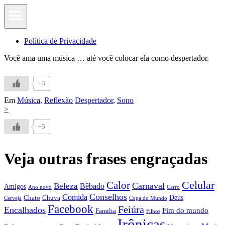
Política de Privacidade
Você ama uma música … até você colocar ela como despertador.
+3
Em
Música
,
Reflexão
Despertador
,
Sono
>
+3
Veja outras frases engraçadas
Calor
Celular
Carnaval
Beleza
Bêbado
Amigos
Ano novo
Carro
Conselhos
Comida
Chato
Chuva
Deus
Cerveja
Copa do Mundo
Facebook
Feiúra
Encalhados
Fim do mundo
Familia
Filhos
Irônicas