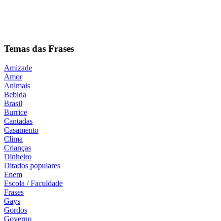
Temas das Frases
Amizade
Amor
Animais
Bebida
Brasil
Burrice
Cantadas
Casamento
Clima
Crianças
Dinheiro
Ditados populares
Enem
Escola / Faculdade
Frases
Gays
Gordos
Governo