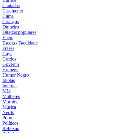
Burrice
Cantadas
Casamento
Clima
Crianças
Dinheiro
Ditados populares
Enem
Escola / Faculdade
Frases
Gays
Gordos
Governo
Homens
Humor Negro
Idiotas
Internet
Mãe
Mulheres
Murphy
Música
Nerds
Pobre
Políticos
Reflexão