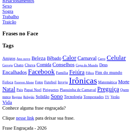
Relacionamentos
Sexo
Sogra
Trabalho
Traição
Frases no Face
Tags
Calor
Celular
Carnaval
Beleza
Bêbado
Amigos
Ano novo
Carro
Conselhos
Comida
Chato
Chuva
Deus
Cerveja
Copa do Mundo
Facebook
Feiúra
Encalhados
Fim do mundo
Familia
Filhos
Irônicas
Morte
Fofoca
Futebol
Inveja
Matemática
Fotos
Forever Alone
Preguiça
Natal
Papai Noel
Piriguetes
Plaquinha de Carnaval
Pais
Quem
Sono
Solidão
Tecnologia
nunca
Tempestades
Verão
Regime
Religião
TV
Vida
Conhece alguma frase engraçada?
Clique
nesse link
para deixar sua frase.
Frase Engraçada - 2026