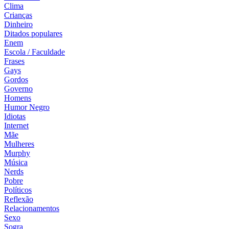
Clima
Crianças
Dinheiro
Ditados populares
Enem
Escola / Faculdade
Frases
Gays
Gordos
Governo
Homens
Humor Negro
Idiotas
Internet
Mãe
Mulheres
Murphy
Música
Nerds
Pobre
Políticos
Reflexão
Relacionamentos
Sexo
Sogra