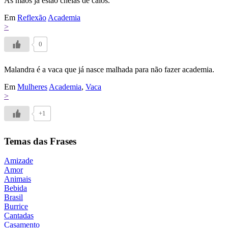
As mãos já estão cheias de calos.
Em
Reflexão
Academia
>
0
Malandra é a vaca que já nasce malhada para não fazer academia.
Em
Mulheres
Academia
,
Vaca
>
+1
Temas das Frases
Amizade
Amor
Animais
Bebida
Brasil
Burrice
Cantadas
Casamento