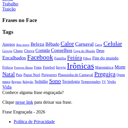
Trabalho
Traição
Frases no Face
Tags
Calor
Celular
Carnaval
Beleza
Bêbado
Amigos
Ano novo
Carro
Conselhos
Comida
Chato
Chuva
Deus
Cerveja
Copa do Mundo
Facebook
Feiúra
Encalhados
Fim do mundo
Familia
Filhos
Irônicas
Morte
Fofoca
Futebol
Inveja
Matemática
Fotos
Forever Alone
Preguiça
Natal
Papai Noel
Piriguetes
Plaquinha de Carnaval
Pais
Quem
Sono
Solidão
Tecnologia
nunca
Tempestades
Verão
Regime
Religião
TV
Vida
Conhece alguma frase engraçada?
Clique
nesse link
para deixar sua frase.
Frase Engraçada - 2026
Política de Privacidade