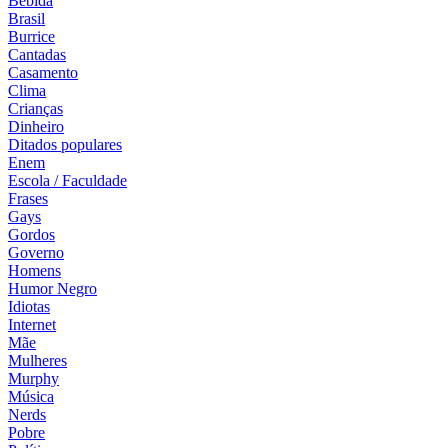
Bebida
Brasil
Burrice
Cantadas
Casamento
Clima
Crianças
Dinheiro
Ditados populares
Enem
Escola / Faculdade
Frases
Gays
Gordos
Governo
Homens
Humor Negro
Idiotas
Internet
Mãe
Mulheres
Murphy
Música
Nerds
Pobre