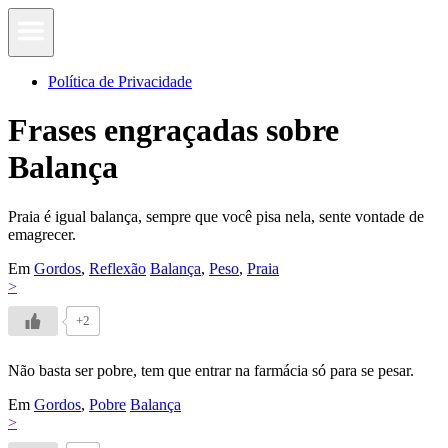
Política de Privacidade
Frases engraçadas sobre
Balança
Praia é igual balança, sempre que você pisa nela, sente vontade de
emagrecer.
Em
Gordos
,
Reflexão
Balança
,
Peso
,
Praia
>
+2
Não basta ser pobre, tem que entrar na farmácia só para se pesar.
Em
Gordos
,
Pobre
Balança
>