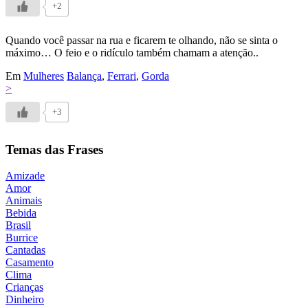
+2
Quando você passar na rua e ficarem te olhando, não se sinta o
máximo… O feio e o ridículo também chamam a atenção..
Em
Mulheres
Balança
,
Ferrari
,
Gorda
>
+3
Temas das Frases
Amizade
Amor
Animais
Bebida
Brasil
Burrice
Cantadas
Casamento
Clima
Crianças
Dinheiro