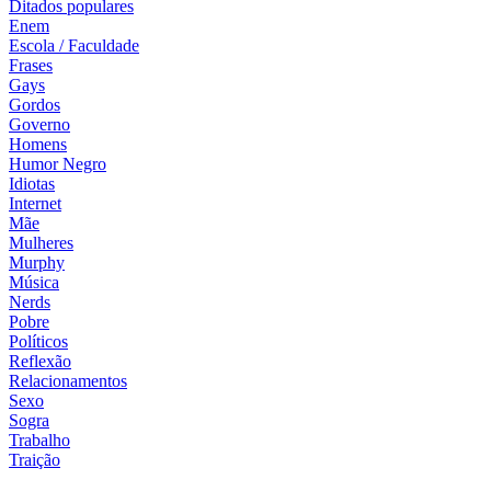
Ditados populares
Enem
Escola / Faculdade
Frases
Gays
Gordos
Governo
Homens
Humor Negro
Idiotas
Internet
Mãe
Mulheres
Murphy
Música
Nerds
Pobre
Políticos
Reflexão
Relacionamentos
Sexo
Sogra
Trabalho
Traição