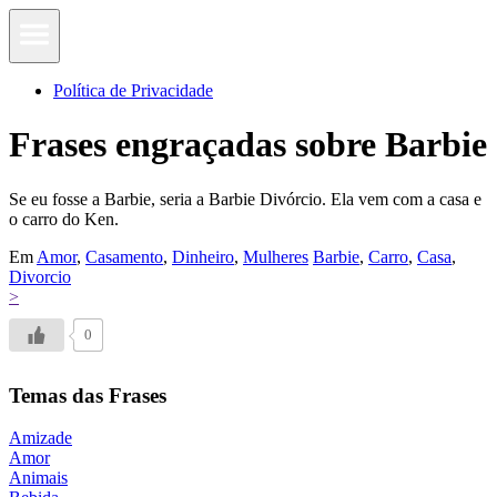
Política de Privacidade
Frases engraçadas sobre Barbie
Se eu fosse a Barbie, seria a Barbie Divórcio. Ela vem com a casa e
o carro do Ken.
Em
Amor
,
Casamento
,
Dinheiro
,
Mulheres
Barbie
,
Carro
,
Casa
,
Divorcio
>
0
Temas das Frases
Amizade
Amor
Animais