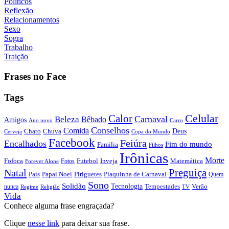
Políticos
Reflexão
Relacionamentos
Sexo
Sogra
Trabalho
Traição
Frases no Face
Tags
Calor
Celular
Carnaval
Beleza
Bêbado
Amigos
Ano novo
Carro
Conselhos
Comida
Chato
Chuva
Deus
Cerveja
Copa do Mundo
Facebook
Feiúra
Encalhados
Fim do mundo
Familia
Filhos
Irônicas
Morte
Fofoca
Futebol
Inveja
Matemática
Fotos
Forever Alone
Preguiça
Natal
Papai Noel
Piriguetes
Plaquinha de Carnaval
Pais
Quem
Sono
Solidão
Tecnologia
nunca
Tempestades
Verão
Regime
Religião
TV
Vida
Conhece alguma frase engraçada?
Clique
nesse link
para deixar sua frase.