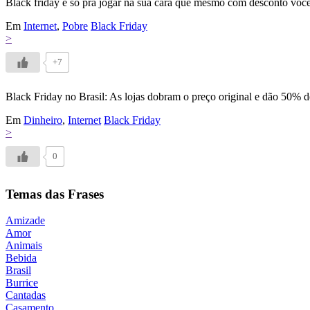
Black friday é só pra jogar na sua cara que mesmo com desconto você
Em
Internet
,
Pobre
Black Friday
>
+7
Black Friday no Brasil: As lojas dobram o preço original e dão 50% 
Em
Dinheiro
,
Internet
Black Friday
>
0
Temas das Frases
Amizade
Amor
Animais
Bebida
Brasil
Burrice
Cantadas
Casamento