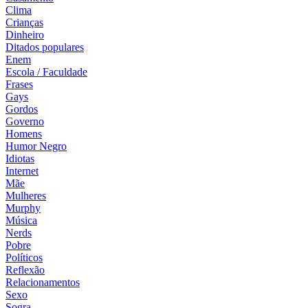
Clima
Crianças
Dinheiro
Ditados populares
Enem
Escola / Faculdade
Frases
Gays
Gordos
Governo
Homens
Humor Negro
Idiotas
Internet
Mãe
Mulheres
Murphy
Música
Nerds
Pobre
Políticos
Reflexão
Relacionamentos
Sexo
Sogra