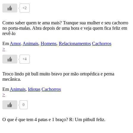
+2
Como saber quem te ama mais? Tranque sua mulher e seu cachorro
no porta-malas. Abra depois de uma hora e veja quem fica feliz em
revê-lo
Em
Amor
,
Animais
,
Homens
,
Relacionamentos
Cachorros
>
+4
Troco lindo pit bull muito bravo por mão ortopédica e perna
mecânica.
Em
Animais
,
Idiotas
Cachorros
>
0
O que é que tem 4 patas e 1 braço? R: Um pitbull feliz.