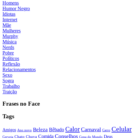
Homens
Humor Negro
Idiotas
Internet
Mãe
Mulheres
Murphy
Música
Nerds
Pobre
Políticos
Reflexão
Relacionamentos
Sexo
Sogra
Trabalho
Traição
Frases no Face
Tags
Calor
Celular
Carnaval
Beleza
Bêbado
Amigos
Ano novo
Carro
Conselhos
Comida
Chato
Chuva
Deus
Cerveja
Copa do Mundo