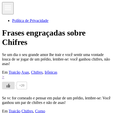
Política de Privacidade
Frases engraçadas sobre
Chifres
Se um dia o seu grande amor lhe trair e você sentir uma vontade
louca de se jogar de um prédio, lembre-se: você ganhou chifres, não
asas!
Em
Traição
Asas
,
Chifres
,
Irônicas
>
+20
Se vc for corneado e pensar em pular de um prédio, lembre-se: Você
ganhou um par de chifres e não de asas!
Em
Traição
Chifres
,
Corno