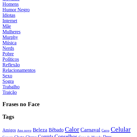
Homens
Humor Negro
Idiotas
Internet
Mãe
Mulheres
Murphy
Música
Nerds
Pobre
Políticos
Reflexão
Relacionamentos
Sexo
Sogra
Trabalho
Traição
Frases no Face
Tags
Calor
Celular
Carnaval
Beleza
Bêbado
Amigos
Ano novo
Carro
Conselhos
Comida
Chato
Chuva
Deus