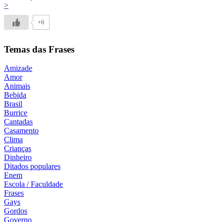
>
+6
Temas das Frases
Amizade
Amor
Animais
Bebida
Brasil
Burrice
Cantadas
Casamento
Clima
Crianças
Dinheiro
Ditados populares
Enem
Escola / Faculdade
Frases
Gays
Gordos
Governo