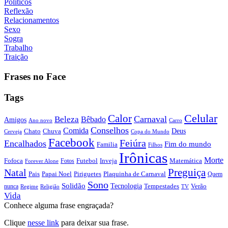
Políticos
Reflexão
Relacionamentos
Sexo
Sogra
Trabalho
Traição
Frases no Face
Tags
Calor
Celular
Carnaval
Beleza
Bêbado
Amigos
Ano novo
Carro
Conselhos
Comida
Chato
Chuva
Deus
Cerveja
Copa do Mundo
Facebook
Feiúra
Encalhados
Fim do mundo
Familia
Filhos
Irônicas
Morte
Fofoca
Futebol
Inveja
Matemática
Fotos
Forever Alone
Preguiça
Natal
Papai Noel
Piriguetes
Plaquinha de Carnaval
Pais
Quem
Sono
Solidão
Tecnologia
nunca
Tempestades
Verão
Regime
Religião
TV
Vida
Conhece alguma frase engraçada?
Clique
nesse link
para deixar sua frase.