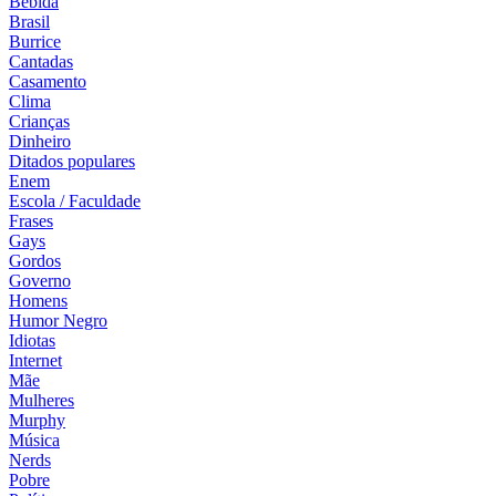
Bebida
Brasil
Burrice
Cantadas
Casamento
Clima
Crianças
Dinheiro
Ditados populares
Enem
Escola / Faculdade
Frases
Gays
Gordos
Governo
Homens
Humor Negro
Idiotas
Internet
Mãe
Mulheres
Murphy
Música
Nerds
Pobre