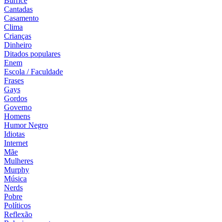
Burrice
Cantadas
Casamento
Clima
Crianças
Dinheiro
Ditados populares
Enem
Escola / Faculdade
Frases
Gays
Gordos
Governo
Homens
Humor Negro
Idiotas
Internet
Mãe
Mulheres
Murphy
Música
Nerds
Pobre
Políticos
Reflexão