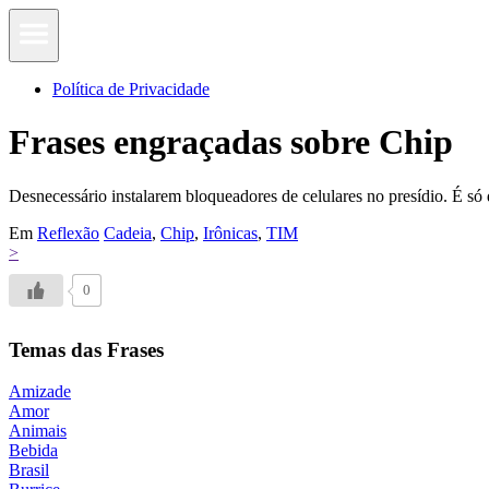
Política de Privacidade
Frases engraçadas sobre Chip
Desnecessário instalarem bloqueadores de celulares no presídio. É só
Em
Reflexão
Cadeia
,
Chip
,
Irônicas
,
TIM
>
0
Temas das Frases
Amizade
Amor
Animais
Bebida
Brasil