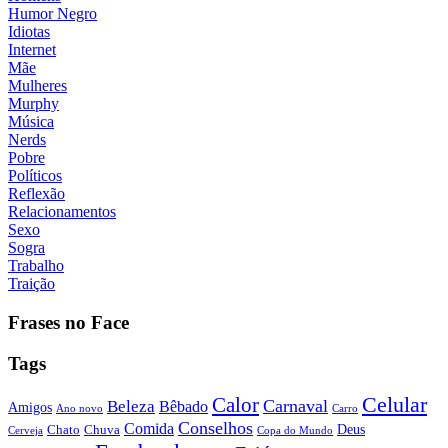
Humor Negro
Idiotas
Internet
Mãe
Mulheres
Murphy
Música
Nerds
Pobre
Políticos
Reflexão
Relacionamentos
Sexo
Sogra
Trabalho
Traição
Frases no Face
Tags
Calor
Celular
Carnaval
Beleza
Bêbado
Amigos
Ano novo
Carro
Conselhos
Comida
Chato
Chuva
Deus
Cerveja
Copa do Mundo