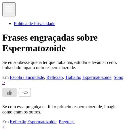
Política de Privacidade
Frases engraçadas sobre
Espermatozoide
Se eu soubesse que ia ter que trabalhar, estudar e levantar cedo,
tinha dado lugar a outro espermatozoide.
Em
Escola / Faculdade
,
Reflexão
,
Trabalho
Espermatozoide
,
Sono
>
+25
Se com essa preguiça eu fui o primeiro espermatozoide, imagina
como eram os outros.
Em
Reflexão
Espermatozoide
,
Preguiça
>