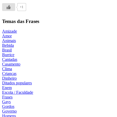
+1
Temas das Frases
Amizade
Amor
Animais
Bebida
Brasil
Burrice
Cantadas
Casamento
Clima
Crianças
Dinheiro
Ditados populares
Enem
Escola / Faculdade
Frases
Gays
Gordos
Governo
Homens