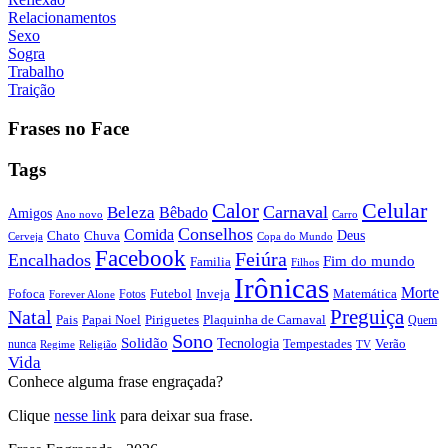
Relacionamentos
Sexo
Sogra
Trabalho
Traição
Frases no Face
Tags
Calor
Celular
Carnaval
Beleza
Bêbado
Amigos
Ano novo
Carro
Conselhos
Comida
Chato
Chuva
Deus
Cerveja
Copa do Mundo
Facebook
Feiúra
Encalhados
Fim do mundo
Familia
Filhos
Irônicas
Morte
Fofoca
Futebol
Inveja
Matemática
Fotos
Forever Alone
Preguiça
Natal
Papai Noel
Piriguetes
Plaquinha de Carnaval
Pais
Quem
Sono
Solidão
Tecnologia
nunca
Tempestades
Verão
Regime
Religião
TV
Vida
Conhece alguma frase engraçada?
Clique
nesse link
para deixar sua frase.