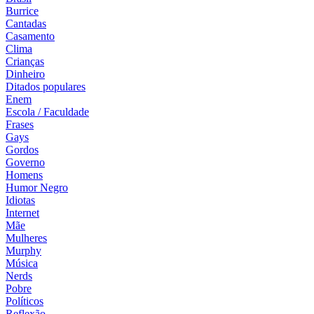
Burrice
Cantadas
Casamento
Clima
Crianças
Dinheiro
Ditados populares
Enem
Escola / Faculdade
Frases
Gays
Gordos
Governo
Homens
Humor Negro
Idiotas
Internet
Mãe
Mulheres
Murphy
Música
Nerds
Pobre
Políticos
Reflexão