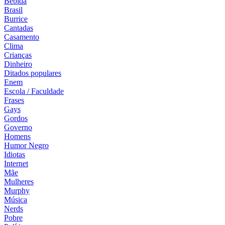
Bebida
Brasil
Burrice
Cantadas
Casamento
Clima
Crianças
Dinheiro
Ditados populares
Enem
Escola / Faculdade
Frases
Gays
Gordos
Governo
Homens
Humor Negro
Idiotas
Internet
Mãe
Mulheres
Murphy
Música
Nerds
Pobre