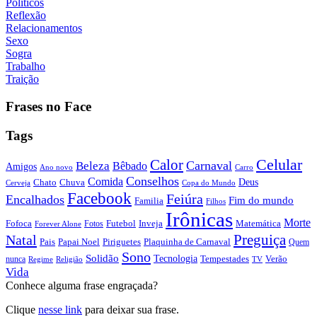
Políticos
Reflexão
Relacionamentos
Sexo
Sogra
Trabalho
Traição
Frases no Face
Tags
Calor
Celular
Carnaval
Beleza
Bêbado
Amigos
Ano novo
Carro
Conselhos
Comida
Chato
Chuva
Deus
Cerveja
Copa do Mundo
Facebook
Feiúra
Encalhados
Fim do mundo
Familia
Filhos
Irônicas
Morte
Fofoca
Futebol
Inveja
Matemática
Fotos
Forever Alone
Preguiça
Natal
Papai Noel
Piriguetes
Plaquinha de Carnaval
Pais
Quem
Sono
Solidão
Tecnologia
nunca
Tempestades
Verão
Regime
Religião
TV
Vida
Conhece alguma frase engraçada?
Clique
nesse link
para deixar sua frase.