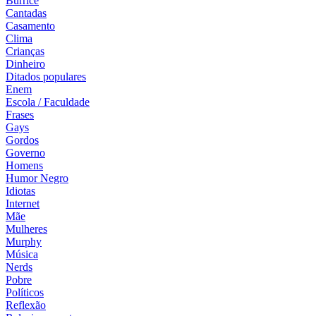
Burrice
Cantadas
Casamento
Clima
Crianças
Dinheiro
Ditados populares
Enem
Escola / Faculdade
Frases
Gays
Gordos
Governo
Homens
Humor Negro
Idiotas
Internet
Mãe
Mulheres
Murphy
Música
Nerds
Pobre
Políticos
Reflexão