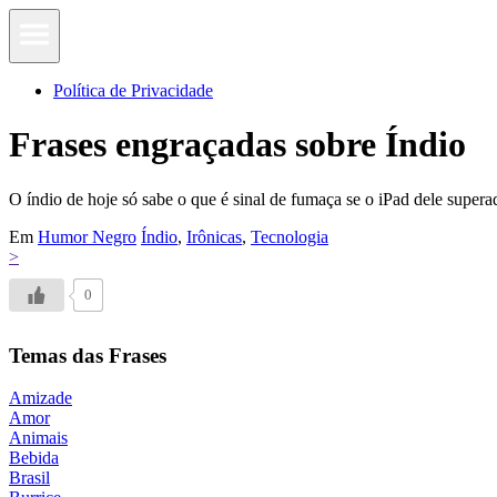
Política de Privacidade
Frases engraçadas sobre Índio
O índio de hoje só sabe o que é sinal de fumaça se o iPad dele super
Em
Humor Negro
Índio
,
Irônicas
,
Tecnologia
>
0
Temas das Frases
Amizade
Amor
Animais
Bebida
Brasil