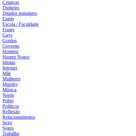
Crianças
Dinheiro
Ditados populares
Enem
Escola / Faculdade
Frases
Gays
Gordos
Governo
Homens
Humor Negro
Idiotas
Internet
Mãe
Mulheres
Murphy
Música
Nerds
Pobre
Políticos
Reflexão
Relacionamentos
Sexo
Sogra
Trabalho