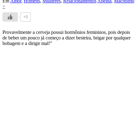
Em
Amor
,
Homens
,
Mulheres
,
Relacionamentos
Abelha
,
Machismo
>
+3
Provavelmente a cerveja possui hormônios femininos, pois depois
de beber um pouco já começo a dizer besteira, brigar por qualquer
bobagem e a dirigir mal!”