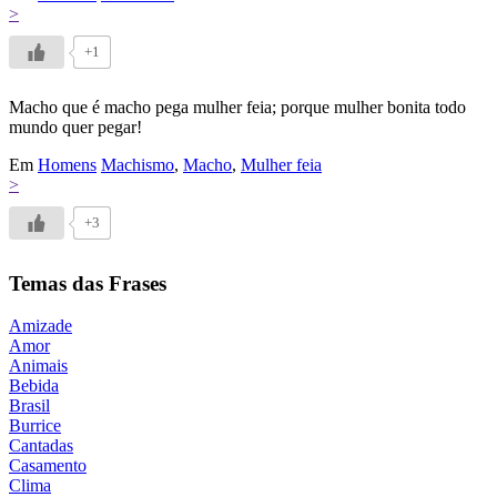
>
+1
Macho que é macho pega mulher feia; porque mulher bonita todo
mundo quer pegar!
Em
Homens
Machismo
,
Macho
,
Mulher feia
>
+3
Temas das Frases
Amizade
Amor
Animais
Bebida
Brasil
Burrice
Cantadas
Casamento
Clima