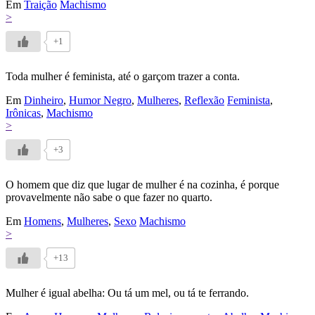
Em
Traição
Machismo
>
+1
Toda mulher é feminista, até o garçom trazer a conta.
Em
Dinheiro
,
Humor Negro
,
Mulheres
,
Reflexão
Feminista
,
Irônicas
,
Machismo
>
+3
O homem que diz que lugar de mulher é na cozinha, é porque
provavelmente não sabe o que fazer no quarto.
Em
Homens
,
Mulheres
,
Sexo
Machismo
>
+13
Mulher é igual abelha: Ou tá um mel, ou tá te ferrando.