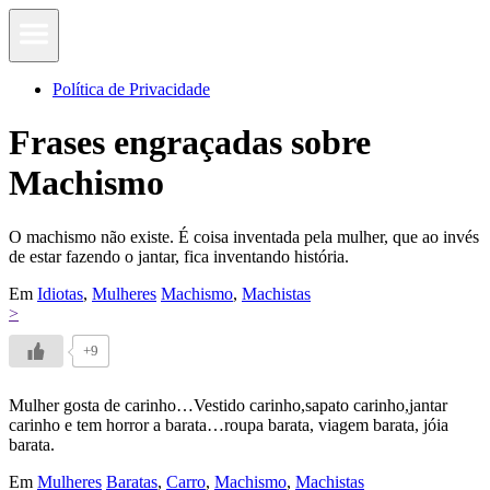
Política de Privacidade
Frases engraçadas sobre
Machismo
O machismo não existe. É coisa inventada pela mulher, que ao invés
de estar fazendo o jantar, fica inventando história.
Em
Idiotas
,
Mulheres
Machismo
,
Machistas
>
+9
Mulher gosta de carinho…Vestido carinho,sapato carinho,jantar
carinho e tem horror a barata…roupa barata, viagem barata, jóia
barata.
Em
Mulheres
Baratas
,
Carro
,
Machismo
,
Machistas