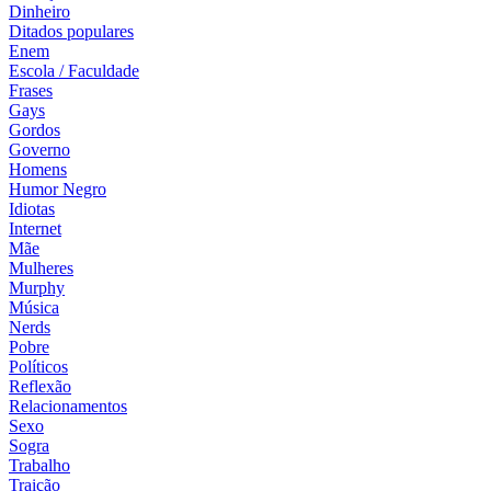
Dinheiro
Ditados populares
Enem
Escola / Faculdade
Frases
Gays
Gordos
Governo
Homens
Humor Negro
Idiotas
Internet
Mãe
Mulheres
Murphy
Música
Nerds
Pobre
Políticos
Reflexão
Relacionamentos
Sexo
Sogra
Trabalho
Traição