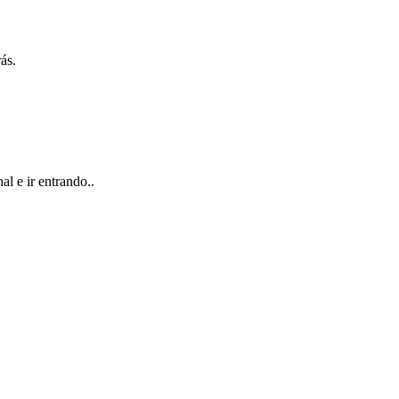
ás.
l e ir entrando..