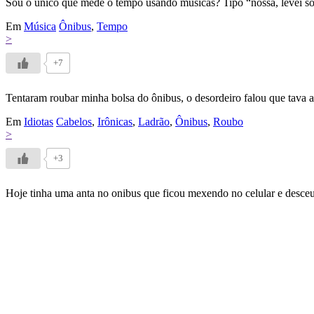
Sou o único que mede o tempo usando músicas? Tipo “nossa, levei só q
Em
Música
Ônibus
,
Tempo
>
+7
Tentaram roubar minha bolsa do ônibus, o desordeiro falou que tava 
Em
Idiotas
Cabelos
,
Irônicas
,
Ladrão
,
Ônibus
,
Roubo
>
+3
Hoje tinha uma anta no onibus que ficou mexendo no celular e desceu n