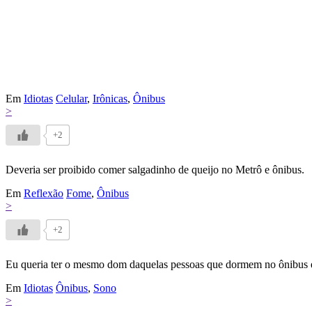
Em
Idiotas
Celular
,
Irônicas
,
Ônibus
>
+2
Deveria ser proibido comer salgadinho de queijo no Metrô e ônibus.
Em
Reflexão
Fome
,
Ônibus
>
+2
Eu queria ter o mesmo dom daquelas pessoas que dormem no ônibus e
Em
Idiotas
Ônibus
,
Sono
>