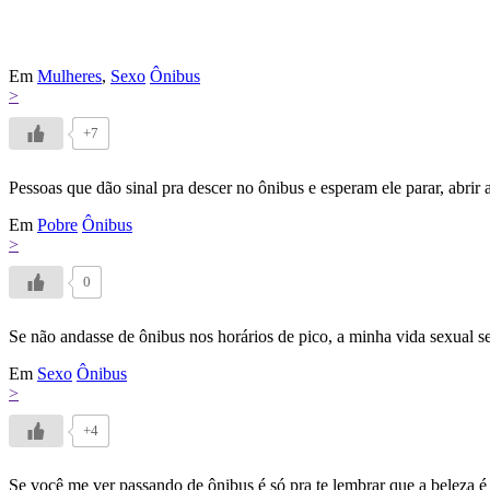
Em
Mulheres
,
Sexo
Ônibus
>
+7
Pessoas que dão sinal pra descer no ônibus e esperam ele parar, abrir
Em
Pobre
Ônibus
>
0
Se não andasse de ônibus nos horários de pico, a minha vida sexual se
Em
Sexo
Ônibus
>
+4
Se você me ver passando de ônibus é só pra te lembrar que a beleza é 