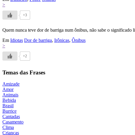
>
+3
Quem nunca teve dor de barriga num ônibus, não sabe o significado l
Em
Idiotas
Dor de barriga
,
Irônicas
,
Ônibus
>
+2
Temas das Frases
Amizade
Amor
Animais
Bebida
Brasil
Burrice
Cantadas
Casamento
Clima
Crianças