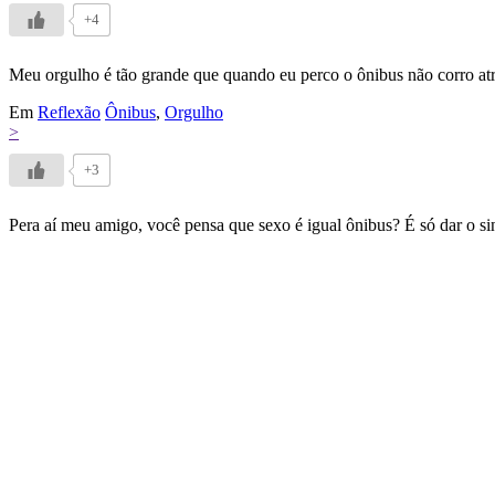
+4
Meu orgulho é tão grande que quando eu perco o ônibus não corro atr
Em
Reflexão
Ônibus
,
Orgulho
>
+3
Pera aí meu amigo, você pensa que sexo é igual ônibus? É só dar o sina