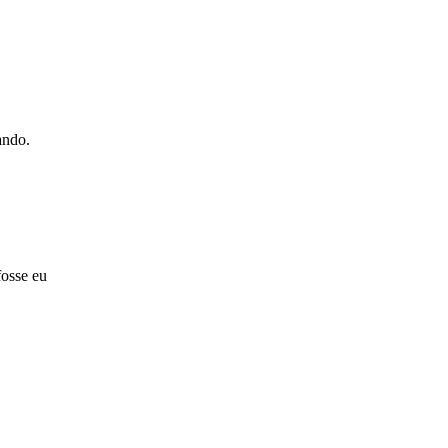
ando.
fosse eu